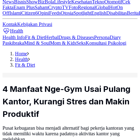
News
Bisnis
ShowBiz
Bola
Lifestyle
Kesehatan
Tekno
Otomotif
Cek
Fakta
Enam Plus
Saham
Crypto
TV
Foto
Regional
Global
Hot
On
Off
Islami
Citizen6
Opini
Feeds
Otosia
Spotlight
English
Disabilitas
Berita
Kontak
Kebijakan Privasi
Health
Health Info
Fit & Diet
Herbal
Drugs & Diseases
Persona
Diary
Paskibraka
Mind & Soul
Mom & Kids
Seks
Konsultasi Psikologi
Home
Health
Fit & Diet
4 Manfaat Nge-Gym Usai Pulang
Kantor, Kurangi Stres dan Makin
Produktif
Pusat kebugaran bisa menjadi alternatif bagi pekerja kantoran yang
tidak memiliki waktu karena padatnya aktivitas kantor yang
melelahkan.