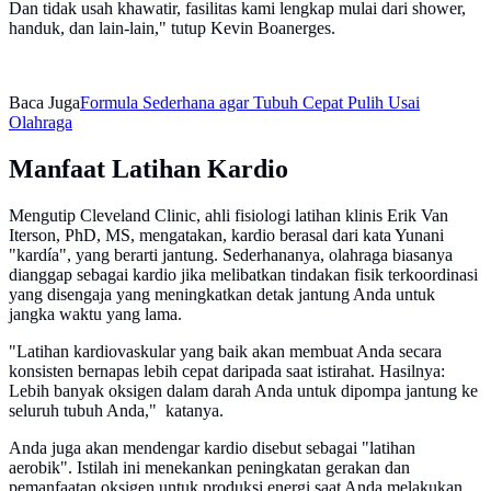
Dan tidak usah khawatir, fasilitas kami lengkap mulai dari shower,
handuk, dan lain-lain," tutup Kevin Boanerges.
Baca Juga
Formula Sederhana agar Tubuh Cepat Pulih Usai
Olahraga
Manfaat Latihan Kardio
Mengutip Cleveland Clinic, ahli fisiologi latihan klinis Erik Van
Iterson, PhD, MS, mengatakan, kardio berasal dari kata Yunani
"kardía", yang berarti jantung. Sederhananya, olahraga biasanya
dianggap sebagai kardio jika melibatkan tindakan fisik terkoordinasi
yang disengaja yang meningkatkan detak jantung Anda untuk
jangka waktu yang lama.
"Latihan kardiovaskular yang baik akan membuat Anda secara
konsisten bernapas lebih cepat daripada saat istirahat. Hasilnya:
Lebih banyak oksigen dalam darah Anda untuk dipompa jantung ke
seluruh tubuh Anda," katanya.
Anda juga akan mendengar kardio disebut sebagai "latihan
aerobik". Istilah ini menekankan peningkatan gerakan dan
pemanfaatan oksigen untuk produksi energi saat Anda melakukan