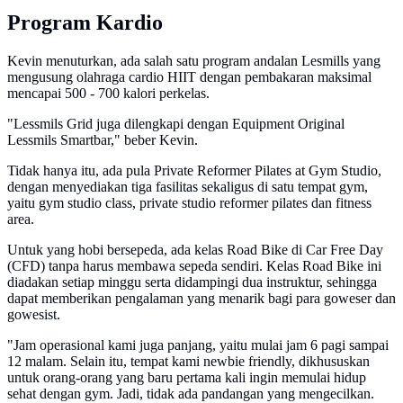
Program Kardio
Kevin menuturkan, ada salah satu program andalan Lesmills yang
mengusung olahraga cardio HIIT dengan pembakaran maksimal
mencapai 500 - 700 kalori perkelas.
"Lessmils Grid juga dilengkapi dengan Equipment Original
Lessmils Smartbar," beber Kevin.
Tidak hanya itu, ada pula Private Reformer Pilates at Gym Studio,
dengan menyediakan tiga fasilitas sekaligus di satu tempat gym,
yaitu gym studio class, private studio reformer pilates dan fitness
area.
Untuk yang hobi bersepeda, ada kelas Road Bike di Car Free Day
(CFD) tanpa harus membawa sepeda sendiri. Kelas Road Bike ini
diadakan setiap minggu serta didampingi dua instruktur, sehingga
dapat memberikan pengalaman yang menarik bagi para goweser dan
gowesist.
"Jam operasional kami juga panjang, yaitu mulai jam 6 pagi sampai
12 malam. Selain itu, tempat kami newbie friendly, dikhususkan
untuk orang-orang yang baru pertama kali ingin memulai hidup
sehat dengan gym. Jadi, tidak ada pandangan yang mengecilkan.