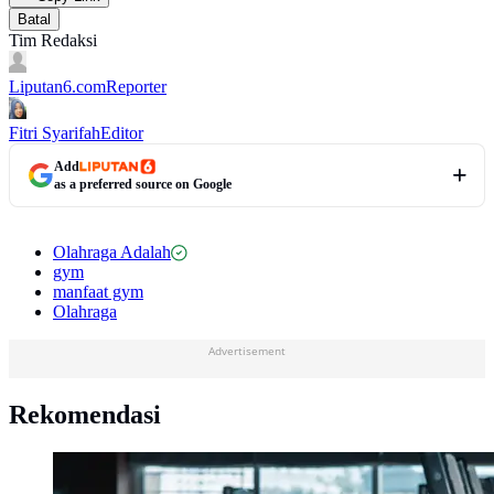
Batal
Tim Redaksi
Liputan6.com
Reporter
Fitri Syarifah
Editor
Add
as a preferred source on Google
Olahraga Adalah
gym
manfaat gym
Olahraga
Advertisement
Rekomendasi