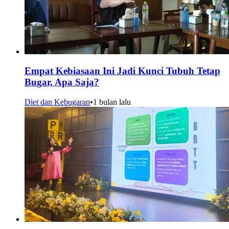
Empat Kebiasaan Ini Jadi Kunci Tubuh Tetap
Bugar, Apa Saja?
Diet dan Kebugaran
•
1 bulan lalu