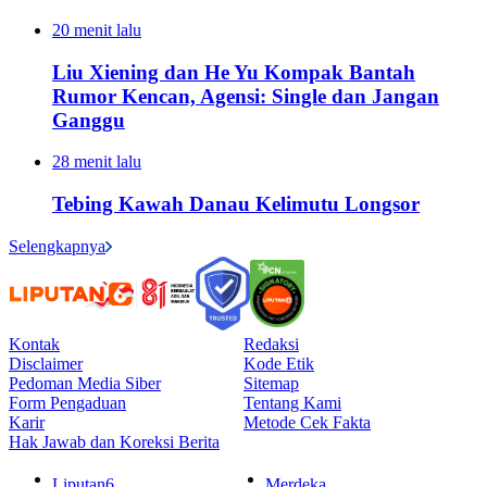
20 menit lalu
Liu Xiening dan He Yu Kompak Bantah
Rumor Kencan, Agensi: Single dan Jangan
Ganggu
28 menit lalu
Tebing Kawah Danau Kelimutu Longsor
Selengkapnya
Kontak
Redaksi
Disclaimer
Kode Etik
Pedoman Media Siber
Sitemap
Form Pengaduan
Tentang Kami
Karir
Metode Cek Fakta
Hak Jawab dan Koreksi Berita
Liputan6
Merdeka