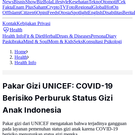
News
Bisnis
ShowBiz
Bola
Lifestyle
Kesehatan
Tekno
Otomotif
Cek
Fakta
Enam Plus
Saham
Crypto
TV
Foto
Regional
Global
Hot
On
Off
Islami
Citizen6
Opini
Feeds
Otosia
Spotlight
English
Disabilitas
Berita
Kontak
Kebijakan Privasi
Health
Health Info
Fit & Diet
Herbal
Drugs & Diseases
Persona
Diary
Paskibraka
Mind & Soul
Mom & Kids
Seks
Konsultasi Psikologi
Home
Health
Health Info
Pakar Gizi UNICEF: COVID-19
Berisiko Perburuk Status Gizi
Anak Indonesia
Pakar gizi dari UNICEF mengatakan bahwa terjadinya gangguan
pada layanan pemenuhan status gizi anak karena COVID-19
berisiko menurunkan status gizi mereka