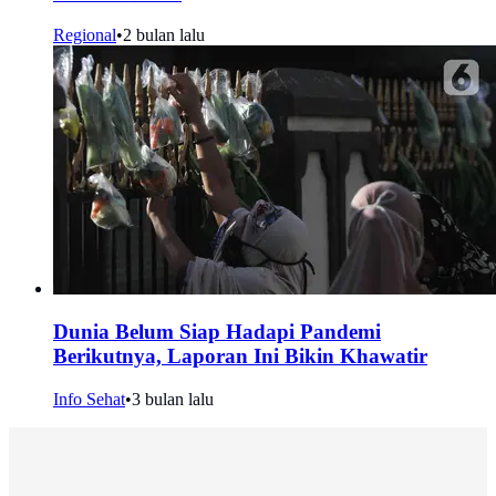
Regional
•
2 bulan lalu
Dunia Belum Siap Hadapi Pandemi
Berikutnya, Laporan Ini Bikin Khawatir
Info Sehat
•
3 bulan lalu