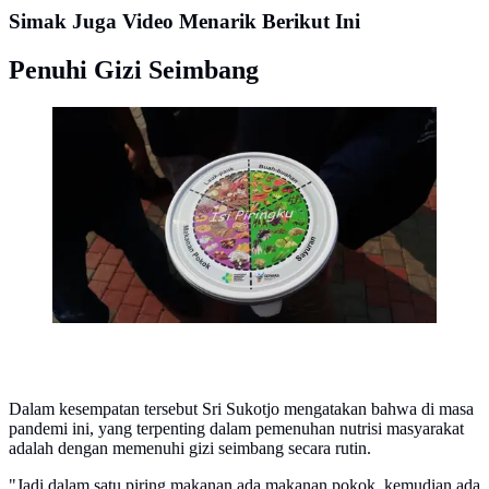
Simak Juga Video Menarik Berikut Ini
Penuhi Gizi Seimbang
Sosialisasi kampanye 'Isi Piringku' yang digencarkan
Kementerian Kesehatan RI juga merambah situs anak
remaja. (Liputan6.com/Fitri Haryanti Harsono)
Dalam kesempatan tersebut Sri Sukotjo mengatakan bahwa di masa
pandemi ini, yang terpenting dalam pemenuhan nutrisi masyarakat
adalah dengan memenuhi gizi seimbang secara rutin.
"Jadi dalam satu piring makanan ada makanan pokok, kemudian ada