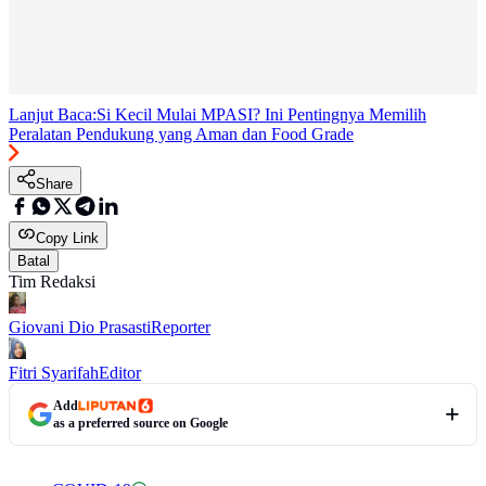
Lanjut Baca:
Si Kecil Mulai MPASI? Ini Pentingnya Memilih
Peralatan Pendukung yang Aman dan Food Grade
Share
Copy Link
Batal
Tim Redaksi
Giovani Dio Prasasti
Reporter
Fitri Syarifah
Editor
Add
as a preferred source on Google