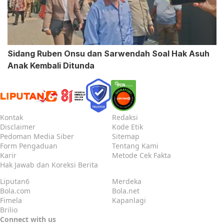
Sidang Ruben Onsu dan Sarwendah Soal Hak Asuh
Anak Kembali Ditunda
Kontak
Redaksi
Disclaimer
Kode Etik
Pedoman Media Siber
Sitemap
Form Pengaduan
Tentang Kami
Karir
Metode Cek Fakta
Hak Jawab dan Koreksi Berita
Liputan6
Merdeka
Bola.com
Bola.net
Fimela
Kapanlagi
Brilio
Connect with us