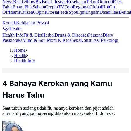
News
Bisnis
ShowBiz
Bola
Lifestyle
Kesehatan
Tekno
Otomotif
Cek
Fakta
Enam Plus
Saham
Crypto
TV
Foto
Regional
Global
Hot
On
Off
Islami
Citizen6
Opini
Otosia
Feeds
Spotlight
English
Disabilitas
Berita
Kontak
Kebijakan Privasi
Health
Health Info
Fit & Diet
Herbal
Drugs & Diseases
Persona
Diary
Paskibraka
Mind & Soul
Mom & Kids
Seks
Konsultasi Psikologi
Home
Health
Health Info
4 Bahaya Kerokan yang Kamu
Harus Tahu
Saat tubuh sedang tidak fit, rasanya kerokan dan pijat adalah
alternatif yang paling sering dilakukan masyarakat Indonesia.