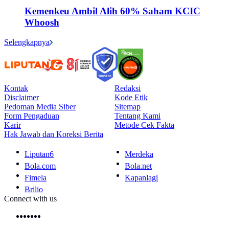
Kemenkeu Ambil Alih 60% Saham KCIC
Whoosh
Selengkapnya
Kontak
Redaksi
Disclaimer
Kode Etik
Pedoman Media Siber
Sitemap
Form Pengaduan
Tentang Kami
Karir
Metode Cek Fakta
Hak Jawab dan Koreksi Berita
Liputan6
Merdeka
Bola.com
Bola.net
Fimela
Kapanlagi
Brilio
Connect with us