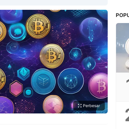
POP
Copy Link
Perbesar