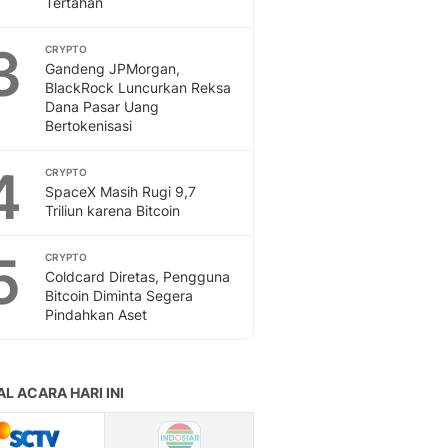
Tertahan
Feeds
Feeds Liputan6: Kumpul
3
CRYPTO
Terbaru Harian
Gandeng JPMorgan,
Otosia
BlackRock Luncurkan Reksa
Dana Pasar Uang
Otosia
Bertokenisasi
Spotlight
Berita Terkini, Kabar Te
4
CRYPTO
Dan Dunia - Liputan6.
SpaceX Masih Rugi 9,7
English
Triliun karena Bitcoin
Exploring Knowledge, T
En.Liputan6.com
5
CRYPTO
Disabilitas
Coldcard Diretas, Pengguna
Disabilitas Berita Terkini
Bitcoin Diminta Segera
Harian, Berita Terbaru,
Pindahkan Aset
Berita
Berita Hari Ini Politik,
Health
Kabar Berita Terbaru D
Diet, Herbal Terbaik