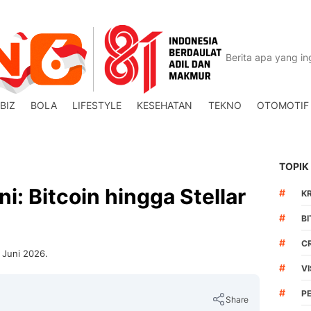
BIZ
BOLA
LIFESTYLE
KESEHATAN
TEKNO
OTOMOTIF
TOPIK
ni: Bitcoin hingga Stellar
#
K
#
BI
#
C
5 Juni 2026.
#
V
#
P
Share