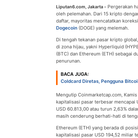
Pergerakan h
Liputan6.com, Jakarta -
oleh pelemahan. Dari 15 kripto denga
daftar, mayoritas mencatatkan koreksi
Dogecoin
(DOGE) yang melemah.
Di tengah tekanan pasar kripto glob
di zona hijau, yakni Hyperliquid (HYP
(BTC) dan Ethereum (ETH) sebagai dua
penurunan.
BACA JUGA:
Coldcard Diretas, Pengguna Bitco
Mengutip Coinmarketcap.com, Kamis (
kapitalisasi pasar terbesar mencapai U
USD 60.813,00 atau turun 2,63% dalam
masih cenderung berhati-hati di tenga
Ethereum (ETH) yang berada di posis
kapitalisasi pasar USD 194,52 miliar 