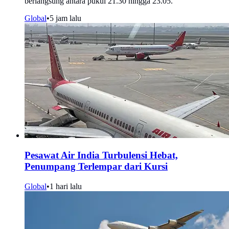
berlangsung antara pukul 21.30 hingga 23.05.
Global
•
5 jam lalu
Pesawat Air India Turbulensi Hebat,
Penumpang Terlempar dari Kursi
Global
•
1 hari lalu