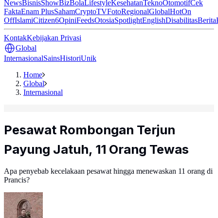
News
Bisnis
ShowBiz
Bola
Lifestyle
Kesehatan
Tekno
Otomotif
Cek
Fakta
Enam Plus
Saham
Crypto
TV
Foto
Regional
Global
Hot
On
Off
Islami
Citizen6
Opini
Feeds
Otosia
Spotlight
English
Disabilitas
Berita
Kontak
Kebijakan Privasi
Global
Internasional
Sains
Histori
Unik
Home
Global
Internasional
Pesawat Rombongan Terjun
Payung Jatuh, 11 Orang Tewas
Apa penyebab kecelakaan pesawat hingga menewaskan 11 orang di
Prancis?