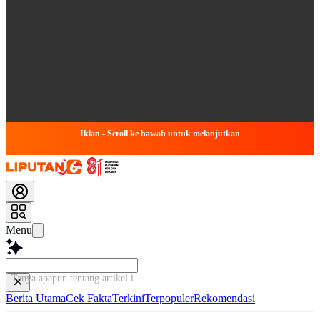
Iklan - Scroll ke bawah untuk melanjutkan
Menu
Tanya apapun tentang artikel ini...
Berita Utama
Cek Fakta
Terkini
Terpopuler
Rekomendasi