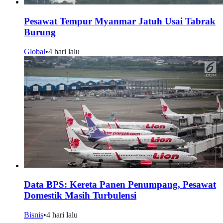
Pesawat Tempur Myanmar Jatuh Usai Tabrak
Burung
Global
•
4 hari lalu
Data BPS: Kereta Panen Penumpang, Pesawat
Domestik Masih Turbulensi
Bisnis
•
4 hari lalu