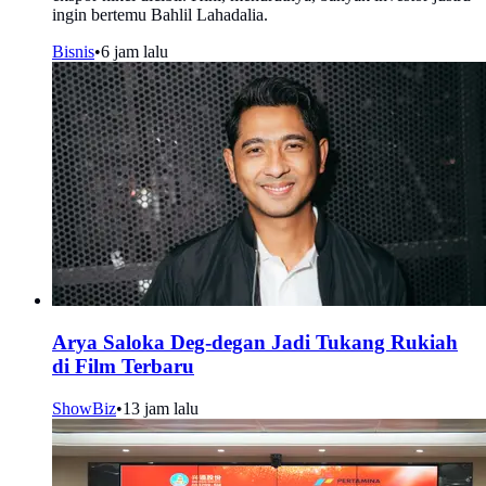
ingin bertemu Bahlil Lahadalia.
Bisnis
•
6 jam lalu
Arya Saloka Deg-degan Jadi Tukang Rukiah
di Film Terbaru
ShowBiz
•
13 jam lalu