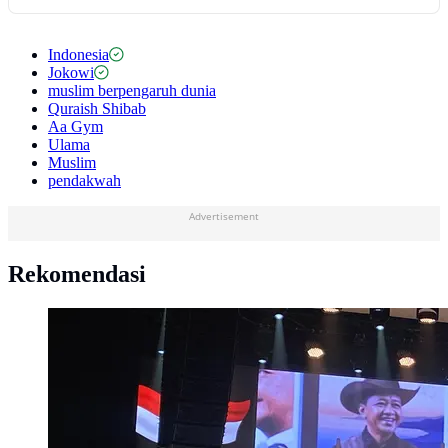
Indonesia
Jokowi
muslim berpengaruh dunia
Quraish Shibab
Aa Gym
Ulama
Muslim
pendakwah
Advertisement
Rekomendasi