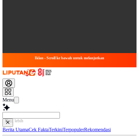
Iklan - Scroll ke bawah untuk melanjutkan
Menu
Baca lebih cepat...
Berita Utama
Cek Fakta
Terkini
Terpopuler
Rekomendasi