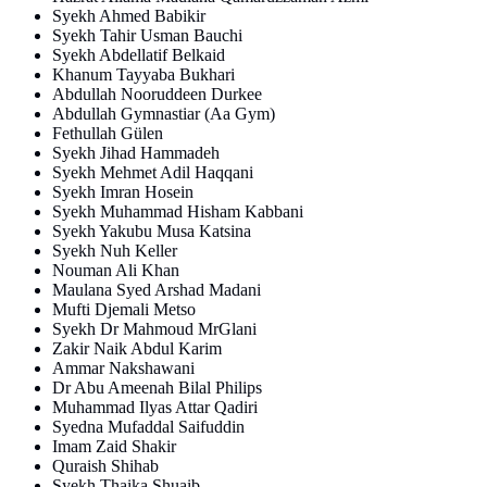
Syekh Ahmed Babikir
Syekh Tahir Usman Bauchi
Syekh Abdellatif Belkaid
Khanum Tayyaba Bukhari
Abdullah Nooruddeen Durkee
Abdullah Gymnastiar (Aa Gym)
Fethullah Gülen
Syekh Jihad Hammadeh
Syekh Mehmet Adil Haqqani
Syekh Imran Hosein
Syekh Muhammad Hisham Kabbani
Syekh Yakubu Musa Katsina
Syekh Nuh Keller
Nouman Ali Khan
Maulana Syed Arshad Madani
Mufti Djemali Metso
Syekh Dr Mahmoud MrGlani
Zakir Naik Abdul Karim
Ammar Nakshawani
Dr Abu Ameenah Bilal Philips
Muhammad Ilyas Attar Qadiri
Syedna Mufaddal Saifuddin
Imam Zaid Shakir
Quraish Shihab
Syekh Thaika Shuaib