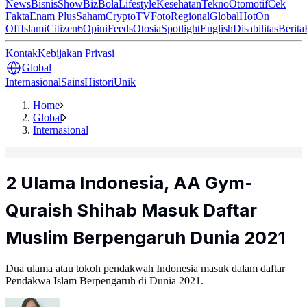
News
Bisnis
ShowBiz
Bola
Lifestyle
Kesehatan
Tekno
Otomotif
Cek
Fakta
Enam Plus
Saham
Crypto
TV
Foto
Regional
Global
Hot
On
Off
Islami
Citizen6
Opini
Feeds
Otosia
Spotlight
English
Disabilitas
Berita
Kontak
Kebijakan Privasi
Global
Internasional
Sains
Histori
Unik
Home
Global
Internasional
2 Ulama Indonesia, AA Gym-
Quraish Shihab Masuk Daftar
Muslim Berpengaruh Dunia 2021
Dua ulama atau tokoh pendakwah Indonesia masuk dalam daftar
Pendakwa Islam Berpengaruh di Dunia 2021.