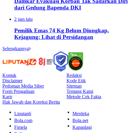
Damkar Evakuasi Korban Tak Sadarkan Diri
dari Gedung Bapenda DKI
2 jam lalu
Pemilik Emas 74 Kg Belum Diungkap,
Kejagung: Lihat di Persidangan
Selengkapnya
Kontak
Redaksi
Disclaimer
Kode Etik
Pedoman Media Siber
Sitemap
Form Pengaduan
Tentang Kami
Karir
Metode Cek Fakta
Hak Jawab dan Koreksi Berita
Liputan6
Merdeka
Bola.com
Bola.net
Fimela
Kapanlagi