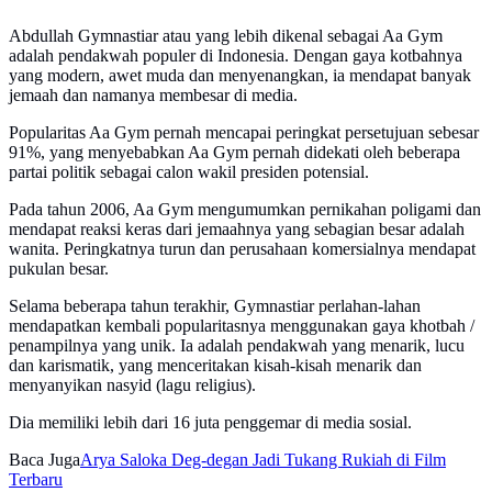
Abdullah Gymnastiar atau yang lebih dikenal sebagai Aa Gym
adalah pendakwah populer di Indonesia. Dengan gaya kotbahnya
yang modern, awet muda dan menyenangkan, ia mendapat banyak
jemaah dan namanya membesar di media.
Popularitas Aa Gym pernah mencapai peringkat persetujuan sebesar
91%, yang menyebabkan Aa Gym pernah didekati oleh beberapa
partai politik sebagai calon wakil presiden potensial.
Pada tahun 2006, Aa Gym mengumumkan pernikahan poligami dan
mendapat reaksi keras dari jemaahnya yang sebagian besar adalah
wanita. Peringkatnya turun dan perusahaan komersialnya mendapat
pukulan besar.
Selama beberapa tahun terakhir, Gymnastiar perlahan-lahan
mendapatkan kembali popularitasnya menggunakan gaya khotbah /
penampilnya yang unik. Ia adalah pendakwah yang menarik, lucu
dan karismatik, yang menceritakan kisah-kisah menarik dan
menyanyikan nasyid (lagu religius).
Dia memiliki lebih dari 16 juta penggemar di media sosial.
Baca Juga
Arya Saloka Deg-degan Jadi Tukang Rukiah di Film
Terbaru