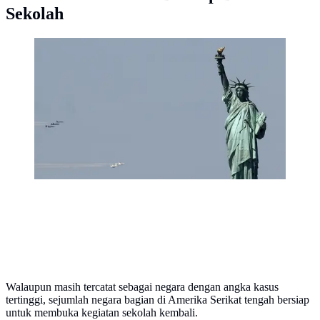
Sekolah
Skuadron jet tempur Blue Angels dari Angkatan Laut
dan Thunderbirds dari Angkatan Udara Amerika
Serikat bermanuver di langit Kota New York, Selasa
(28/4/2020). Aksi tersebut sebagai bentuk
penghormatan untuk petugas medis yang tengah
berjuang melawan virus corona COVID-19. (AP
Photo/Kathy Willens)
Walaupun masih tercatat sebagai negara dengan angka kasus
tertinggi, sejumlah negara bagian di Amerika Serikat tengah bersiap
untuk membuka kegiatan sekolah kembali.