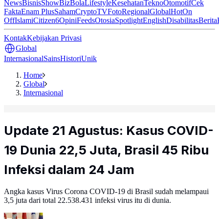
News
Bisnis
ShowBiz
Bola
Lifestyle
Kesehatan
Tekno
Otomotif
Cek
Fakta
Enam Plus
Saham
Crypto
TV
Foto
Regional
Global
Hot
On
Off
Islami
Citizen6
Opini
Feeds
Otosia
Spotlight
English
Disabilitas
Berita
Kontak
Kebijakan Privasi
Global
Internasional
Sains
Histori
Unik
Home
Global
Internasional
Update 21 Agustus: Kasus COVID-
19 Dunia 22,5 Juta, Brasil 45 Ribu
Infeksi dalam 24 Jam
Angka kasus Virus Corona COVID-19 di Brasil sudah melampaui
3,5 juta dari total 22.538.431 infeksi virus itu di dunia.