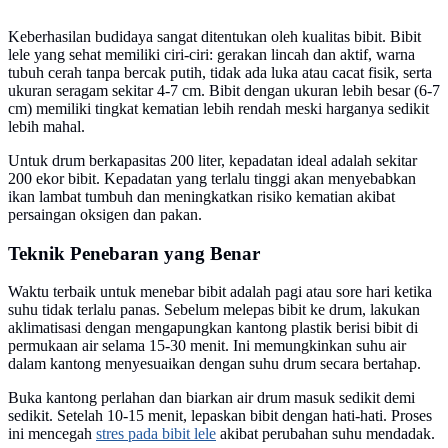
Keberhasilan budidaya sangat ditentukan oleh kualitas bibit. Bibit
lele yang sehat memiliki ciri-ciri: gerakan lincah dan aktif, warna
tubuh cerah tanpa bercak putih, tidak ada luka atau cacat fisik, serta
ukuran seragam sekitar 4-7 cm. Bibit dengan ukuran lebih besar (6-7
cm) memiliki tingkat kematian lebih rendah meski harganya sedikit
lebih mahal.
Untuk drum berkapasitas 200 liter, kepadatan ideal adalah sekitar
200 ekor bibit. Kepadatan yang terlalu tinggi akan menyebabkan
ikan lambat tumbuh dan meningkatkan risiko kematian akibat
persaingan oksigen dan pakan.
Teknik Penebaran yang Benar
Waktu terbaik untuk menebar bibit adalah pagi atau sore hari ketika
suhu tidak terlalu panas. Sebelum melepas bibit ke drum, lakukan
aklimatisasi dengan mengapungkan kantong plastik berisi bibit di
permukaan air selama 15-30 menit. Ini memungkinkan suhu air
dalam kantong menyesuaikan dengan suhu drum secara bertahap.
Buka kantong perlahan dan biarkan air drum masuk sedikit demi
sedikit. Setelah 10-15 menit, lepaskan bibit dengan hati-hati. Proses
ini mencegah
stres pada bibit lele
akibat perubahan suhu mendadak.