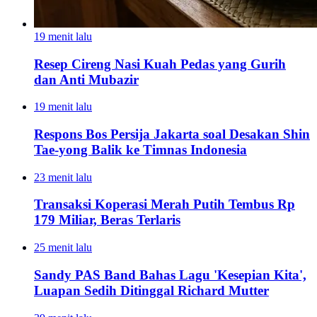
19 menit lalu
Resep Cireng Nasi Kuah Pedas yang Gurih
dan Anti Mubazir
19 menit lalu
Respons Bos Persija Jakarta soal Desakan Shin
Tae-yong Balik ke Timnas Indonesia
23 menit lalu
Transaksi Koperasi Merah Putih Tembus Rp
179 Miliar, Beras Terlaris
25 menit lalu
Sandy PAS Band Bahas Lagu 'Kesepian Kita',
Luapan Sedih Ditinggal Richard Mutter