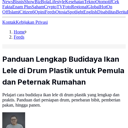
News
Bisnis
ShowBiz
Bola
Lifestyle
Kesehatan
Tekno
Otomotif
Cek
Fakta
Enam Plus
Saham
Crypto
TV
Foto
Regional
Global
Hot
On
Off
Islami
Citizen6
Opini
Feeds
Otosia
Spotlight
English
Disabilitas
Berita
Kontak
Kebijakan Privasi
Home
Feeds
Panduan Lengkap Budidaya Ikan
Lele di Drum Plastik untuk Pemula
dan Peternak Rumahan
Pelajari cara budidaya ikan lele di drum plastik yang lengkap dan
praktis. Panduan dari persiapan drum, penebaran bibit, pemberian
pakan, hingga panen.