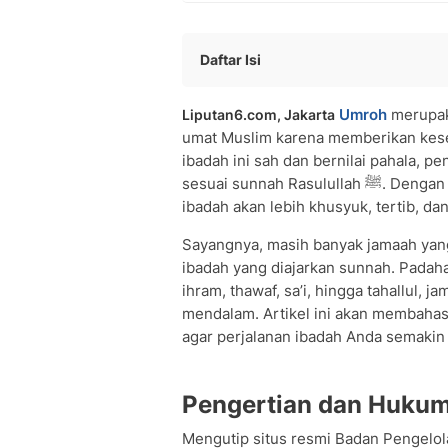
Daftar Isi
Pengertian dan Hukum Umroh
Umroh
merupaka
Liputan6.com, Jakarta
Syarat Wajib Umroh
umat Muslim karena memberikan kese
Rukun Umroh
ibadah ini sah dan bernilai pahala, 
Tata Cara Umroh Sesuai Sunnah
sesuai sunnah Rasulullah ﷺ. Dengan mengikuti tuntunan yang benar, setiap rangkaian
• Persiapan Sebelum Keberangkatan
ibadah akan lebih khusyuk, tertib, d
• Ihram dan Niat Umroh
• Memasuki Masjidil Haram
Sayangnya, masih banyak jamaah yang
ibadah yang diajarkan sunnah. Padaha
• Thawaf
ihram, thawaf, sa’i, hingga tahallul, 
• Sa'i
mendalam. Artikel ini akan membahas
• Tahallul
agar perjalanan ibadah Anda semakin 
Keutamaan dan Manfaat Umroh
Tips Melaksanakan Umroh dengan K
Pertanyaan seputar Topik
Pengertian dan Huku
•
Mengutip situs resmi Badan Pengelol