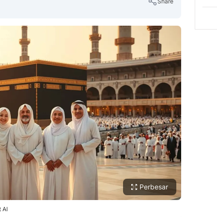
Share
Copy Link
Perbesar
 AI