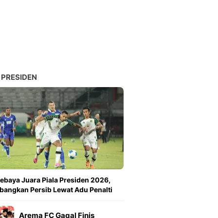
Sport
Berita Bola Terkini, Ja
Klasemen, Hasil Liga
 PRESIDEN
ebaya Juara Piala Presiden 2026,
angkan Persib Lewat Adu Penalti
Arema FC Gagal Finis