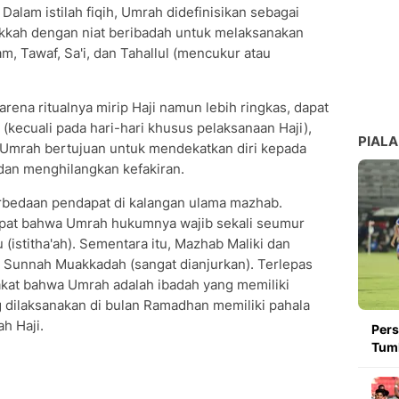
 Dalam istilah fiqih, Umrah didefinisikan sebagai
Mekkah dengan niat beribadah untuk melaksanakan
m, Tawaf, Sa'i, dan Tahallul (mencukur atau
 karena ritualnya mirip Haji namun lebih ringkas, dapat
(kecuali pada hari-hari khusus pelaksanaan Haji),
PIALA
 Umrah bertujuan untuk mendekatkan diri kepada
an menghilangkan kefakiran.
bedaan pendapat di kalangan ulama mazhab.
apat bahwa Umrah hukumnya wajib sekali seumur
(istitha'ah). Sementara itu, Mazhab Maliki dan
 Sunnah Muakkadah (sangat dianjurkan). Terlepas
akat bahwa Umrah adalah ibadah yang memiliki
dilaksanakan di bulan Ramadhan memiliki pahala
h Haji.
Pers
Tumb