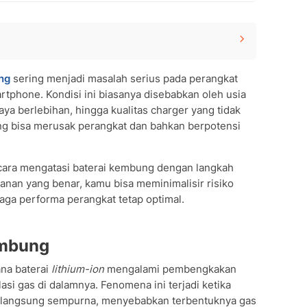
ng
sering menjadi masalah serius pada perangkat
rtphone. Kondisi ini biasanya disebabkan oleh usia
bung
ya berlebihan, hingga kualitas charger yang tidak
ng
ung bisa merusak perangkat dan bahkan berpotensi
mbung
 cara mengatasi baterai kembung dengan langkah
nan yang benar, kamu bisa meminimalisir risiko
jaga performa perangkat tetap optimal.
ng
embung
ana baterai
lithium-ion
mengalami pembengkakan
i gas di dalamnya. Fenomena ini terjadi ketika
 berlangsung sempurna, menyebabkan terbentuknya gas