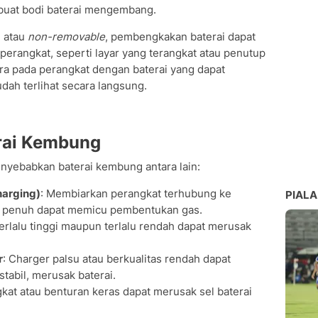
uat bodi baterai mengembang.
m atau
non-removable
, pembengkakan baterai dapat
erangkat, seperti layar yang terangkat atau penutup
a pada perangkat dengan baterai yang dapat
dah terlihat secara langsung.
rai Kembung
nyebabkan baterai kembung antara lain:
harging)
: Membiarkan perangkat terhubung ke
PIALA
rai penuh dapat memicu pembentukan gas.
terlalu tinggi maupun terlalu rendah dapat merusak
r
: Charger palsu atau berkualitas rendah dapat
stabil, merusak baterai.
kat atau benturan keras dapat merusak sel baterai