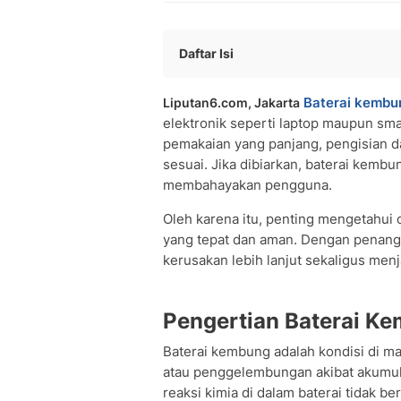
Daftar Isi
Pengertian Baterai Kembung
Baterai kembu
Liputan6.com, Jakarta
Penyebab Utama Baterai Kembung
elektronik seperti laptop maupun sma
Gejala dan Tanda-tanda Baterai Kem
pemakaian yang panjang, pengisian da
Bahaya Menggunakan Baterai Kembu
sesuai. Jika dibiarkan, baterai kemb
Solusi Mengatasi Baterai Kembung
membahayakan pengguna.
Cara Mencegah Baterai Kembung
Mitos dan Fakta Seputar Baterai Ke
Oleh karena itu, penting mengetahui
yang tepat dan aman. Dengan penanga
Kapan Harus Mengganti Baterai?
kerusakan lebih lanjut sekaligus men
Tips Perawatan Baterai Jangka Panja
Pertanyaan Seputar Baterai Kembung
Pengertian Baterai K
Baterai kembung adalah kondisi di m
atau penggelembungan akibat akumulas
reaksi kimia di dalam baterai tidak