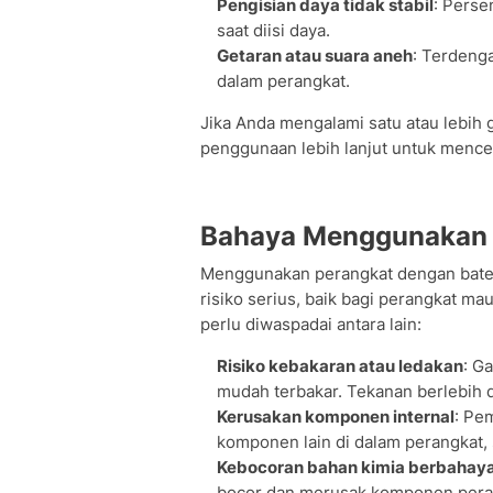
Pengisian daya tidak stabil
: Perse
saat diisi daya.
Getaran atau suara aneh
: Terdenga
dalam perangkat.
Jika Anda mengalami satu atau lebih g
penggunaan lebih lanjut untuk menceg
Bahaya Menggunakan 
Menggunakan perangkat dengan bate
risiko serius, baik bagi perangkat 
perlu diwaspadai antara lain:
Risiko kebakaran atau ledakan
: G
mudah terbakar. Tekanan berlebih 
Kerusakan komponen internal
: Pe
komponen lain di dalam perangkat, 
Kebocoran bahan kimia berbahay
bocor dan merusak komponen peran