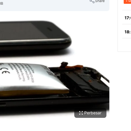
Share
IB
Copy Link
Perbesar