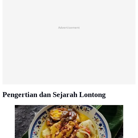
Advertisement
Pengertian dan Sejarah Lontong
Resep lontong Cap Go Meh. (dok. Cookpad
@tyas_yodha)