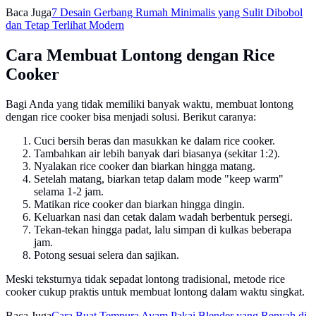
Baca Juga
7 Desain Gerbang Rumah Minimalis yang Sulit Dibobol
dan Tetap Terlihat Modern
Cara Membuat Lontong dengan Rice
Cooker
Bagi Anda yang tidak memiliki banyak waktu, membuat lontong
dengan rice cooker bisa menjadi solusi. Berikut caranya:
Cuci bersih beras dan masukkan ke dalam rice cooker.
Tambahkan air lebih banyak dari biasanya (sekitar 1:2).
Nyalakan rice cooker dan biarkan hingga matang.
Setelah matang, biarkan tetap dalam mode "keep warm"
selama 1-2 jam.
Matikan rice cooker dan biarkan hingga dingin.
Keluarkan nasi dan cetak dalam wadah berbentuk persegi.
Tekan-tekan hingga padat, lalu simpan di kulkas beberapa
jam.
Potong sesuai selera dan sajikan.
Meski teksturnya tidak sepadat lontong tradisional, metode rice
cooker cukup praktis untuk membuat lontong dalam waktu singkat.
Baca Juga
Cara Buat Tempura Ayam Pakai Blender yang Renyah di