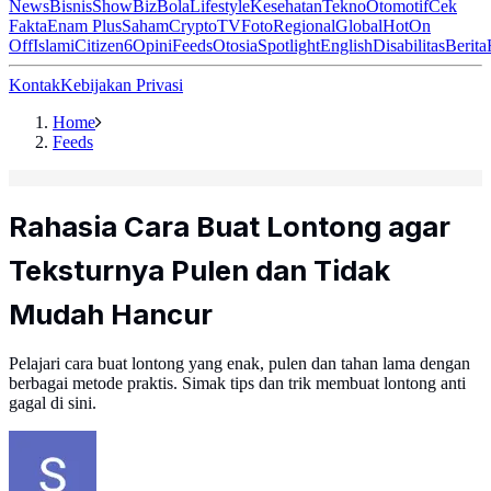
News
Bisnis
ShowBiz
Bola
Lifestyle
Kesehatan
Tekno
Otomotif
Cek
Fakta
Enam Plus
Saham
Crypto
TV
Foto
Regional
Global
Hot
On
Off
Islami
Citizen6
Opini
Feeds
Otosia
Spotlight
English
Disabilitas
Berita
Kontak
Kebijakan Privasi
Home
Feeds
Rahasia Cara Buat Lontong agar
Teksturnya Pulen dan Tidak
Mudah Hancur
Pelajari cara buat lontong yang enak, pulen dan tahan lama dengan
berbagai metode praktis. Simak tips dan trik membuat lontong anti
gagal di sini.