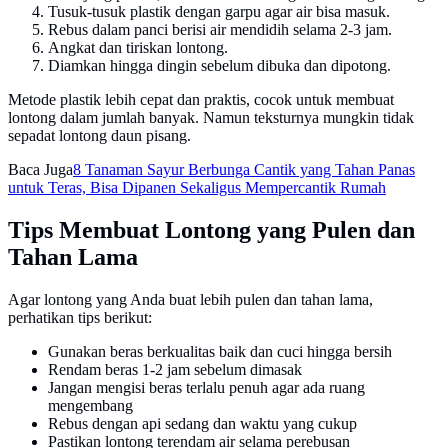
Tusuk-tusuk plastik dengan garpu agar air bisa masuk.
Rebus dalam panci berisi air mendidih selama 2-3 jam.
Angkat dan tiriskan lontong.
Diamkan hingga dingin sebelum dibuka dan dipotong.
Metode plastik lebih cepat dan praktis, cocok untuk membuat
lontong dalam jumlah banyak. Namun teksturnya mungkin tidak
sepadat lontong daun pisang.
Baca Juga
8 Tanaman Sayur Berbunga Cantik yang Tahan Panas
untuk Teras, Bisa Dipanen Sekaligus Mempercantik Rumah
Tips Membuat Lontong yang Pulen dan
Tahan Lama
Agar lontong yang Anda buat lebih pulen dan tahan lama,
perhatikan tips berikut:
Gunakan beras berkualitas baik dan cuci hingga bersih
Rendam beras 1-2 jam sebelum dimasak
Jangan mengisi beras terlalu penuh agar ada ruang
mengembang
Rebus dengan api sedang dan waktu yang cukup
Pastikan lontong terendam air selama perebusan