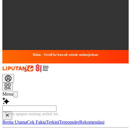
Iklan - Scroll ke bawah untuk melanjutkan
Menu
Berita Utama
Cek Fakta
Terkini
Terpopuler
Rekomendasi