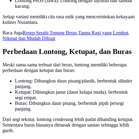
Lontong Pecel (Jawa): Lontong dengan sayuran dan sambal
kacang.
Setiap variasi memiliki cita rasa unik yang mencerminkan kekayaan
kuliner Nusantara.
Baca Juga
Resep Serabi Tepung Beras Tanpa Ragi yang Lembut,
Nikmat dan Mudah Dibuat
Perbedaan Lontong, Ketupat, dan Buras
Meski sama-sama terbuat dari beras, lontong memiliki beberapa
perbedaan dengan ketupat dan buras:
Lontong: Dibungkus daun pisang/plastik, berbentuk silinder
panjang.
Ketupat: Dibungkus janur (daun kelapa muda), berbentuk
segi empat.
Buras: Dibungkus daun pisang, berbentuk pipih persegi
panjang.
Dari segi tekstur, lontong cenderung lebih padat dibanding ketupat.
Sementara buras biasanya dimasak dengan santan sehingga lebih
gurih.