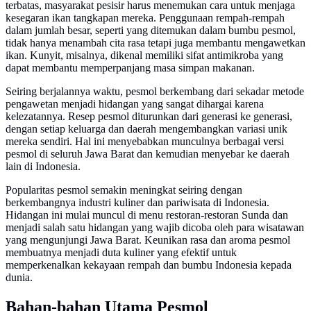
terbatas, masyarakat pesisir harus menemukan cara untuk menjaga
kesegaran ikan tangkapan mereka. Penggunaan rempah-rempah
dalam jumlah besar, seperti yang ditemukan dalam bumbu pesmol,
tidak hanya menambah cita rasa tetapi juga membantu mengawetkan
ikan. Kunyit, misalnya, dikenal memiliki sifat antimikroba yang
dapat membantu memperpanjang masa simpan makanan.
Seiring berjalannya waktu, pesmol berkembang dari sekadar metode
pengawetan menjadi hidangan yang sangat dihargai karena
kelezatannya. Resep pesmol diturunkan dari generasi ke generasi,
dengan setiap keluarga dan daerah mengembangkan variasi unik
mereka sendiri. Hal ini menyebabkan munculnya berbagai versi
pesmol di seluruh Jawa Barat dan kemudian menyebar ke daerah
lain di Indonesia.
Popularitas pesmol semakin meningkat seiring dengan
berkembangnya industri kuliner dan pariwisata di Indonesia.
Hidangan ini mulai muncul di menu restoran-restoran Sunda dan
menjadi salah satu hidangan yang wajib dicoba oleh para wisatawan
yang mengunjungi Jawa Barat. Keunikan rasa dan aroma pesmol
membuatnya menjadi duta kuliner yang efektif untuk
memperkenalkan kekayaan rempah dan bumbu Indonesia kepada
dunia.
Bahan-bahan Utama Pesmol