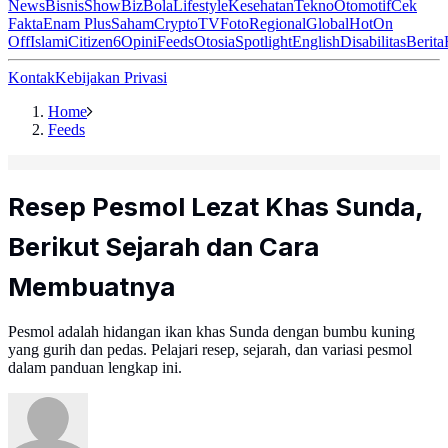
News
Bisnis
ShowBiz
Bola
Lifestyle
Kesehatan
Tekno
Otomotif
Cek
Fakta
Enam Plus
Saham
Crypto
TV
Foto
Regional
Global
Hot
On
Off
Islami
Citizen6
Opini
Feeds
Otosia
Spotlight
English
Disabilitas
Berita
Kontak
Kebijakan Privasi
Home
Feeds
Resep Pesmol Lezat Khas Sunda,
Berikut Sejarah dan Cara
Membuatnya
Pesmol adalah hidangan ikan khas Sunda dengan bumbu kuning
yang gurih dan pedas. Pelajari resep, sejarah, dan variasi pesmol
dalam panduan lengkap ini.