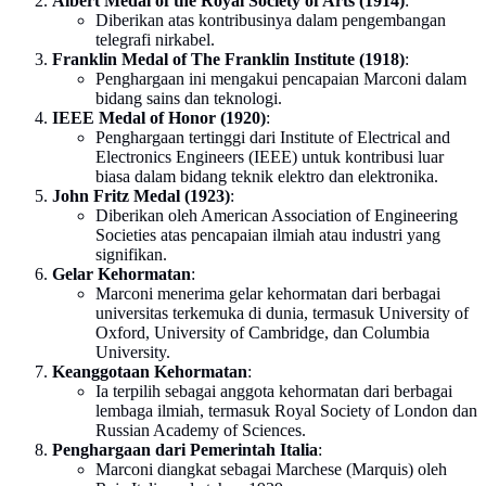
Albert Medal of the Royal Society of Arts (1914)
:
Diberikan atas kontribusinya dalam pengembangan
telegrafi nirkabel.
Franklin Medal of The Franklin Institute (1918)
:
Penghargaan ini mengakui pencapaian Marconi dalam
bidang sains dan teknologi.
IEEE Medal of Honor (1920)
:
Penghargaan tertinggi dari Institute of Electrical and
Electronics Engineers (IEEE) untuk kontribusi luar
biasa dalam bidang teknik elektro dan elektronika.
John Fritz Medal (1923)
:
Diberikan oleh American Association of Engineering
Societies atas pencapaian ilmiah atau industri yang
signifikan.
Gelar Kehormatan
:
Marconi menerima gelar kehormatan dari berbagai
universitas terkemuka di dunia, termasuk University of
Oxford, University of Cambridge, dan Columbia
University.
Keanggotaan Kehormatan
:
Ia terpilih sebagai anggota kehormatan dari berbagai
lembaga ilmiah, termasuk Royal Society of London dan
Russian Academy of Sciences.
Penghargaan dari Pemerintah Italia
:
Marconi diangkat sebagai Marchese (Marquis) oleh