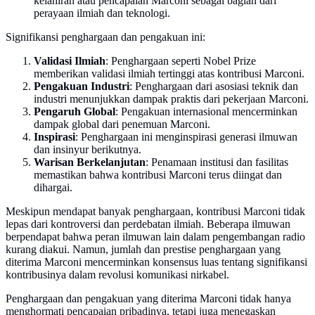
kelahiran atau pencapaian Marconi sebagai bagian dari
perayaan ilmiah dan teknologi.
Signifikansi penghargaan dan pengakuan ini:
Validasi Ilmiah
: Penghargaan seperti Nobel Prize
memberikan validasi ilmiah tertinggi atas kontribusi Marconi.
Pengakuan Industri
: Penghargaan dari asosiasi teknik dan
industri menunjukkan dampak praktis dari pekerjaan Marconi.
Pengaruh Global
: Pengakuan internasional mencerminkan
dampak global dari penemuan Marconi.
Inspirasi
: Penghargaan ini menginspirasi generasi ilmuwan
dan insinyur berikutnya.
Warisan Berkelanjutan
: Penamaan institusi dan fasilitas
memastikan bahwa kontribusi Marconi terus diingat dan
dihargai.
Meskipun mendapat banyak penghargaan, kontribusi Marconi tidak
lepas dari kontroversi dan perdebatan ilmiah. Beberapa ilmuwan
berpendapat bahwa peran ilmuwan lain dalam pengembangan radio
kurang diakui. Namun, jumlah dan prestise penghargaan yang
diterima Marconi mencerminkan konsensus luas tentang signifikansi
kontribusinya dalam revolusi komunikasi nirkabel.
Penghargaan dan pengakuan yang diterima Marconi tidak hanya
menghormati pencapaian pribadinya, tetapi juga menegaskan