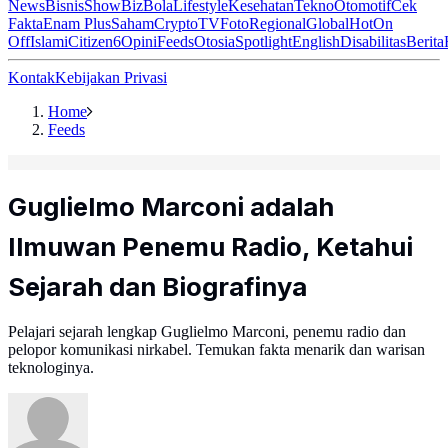
News
Bisnis
ShowBiz
Bola
Lifestyle
Kesehatan
Tekno
Otomotif
Cek
Fakta
Enam Plus
Saham
Crypto
TV
Foto
Regional
Global
Hot
On
Off
Islami
Citizen6
Opini
Feeds
Otosia
Spotlight
English
Disabilitas
Berita
Kontak
Kebijakan Privasi
Home
Feeds
Guglielmo Marconi adalah
Ilmuwan Penemu Radio, Ketahui
Sejarah dan Biografinya
Pelajari sejarah lengkap Guglielmo Marconi, penemu radio dan
pelopor komunikasi nirkabel. Temukan fakta menarik dan warisan
teknologinya.