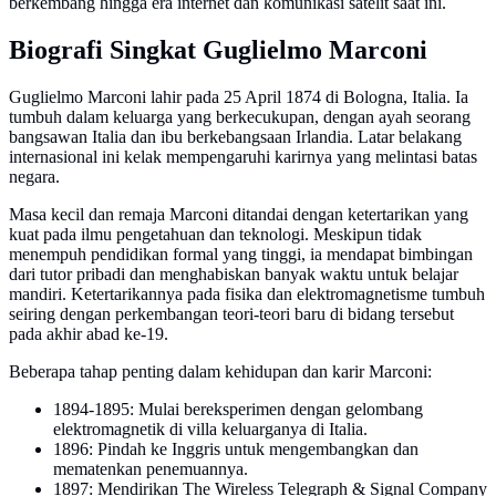
berkembang hingga era internet dan komunikasi satelit saat ini.
Biografi Singkat Guglielmo Marconi
Guglielmo Marconi lahir pada 25 April 1874 di Bologna, Italia. Ia
tumbuh dalam keluarga yang berkecukupan, dengan ayah seorang
bangsawan Italia dan ibu berkebangsaan Irlandia. Latar belakang
internasional ini kelak mempengaruhi karirnya yang melintasi batas
negara.
Masa kecil dan remaja Marconi ditandai dengan ketertarikan yang
kuat pada ilmu pengetahuan dan teknologi. Meskipun tidak
menempuh pendidikan formal yang tinggi, ia mendapat bimbingan
dari tutor pribadi dan menghabiskan banyak waktu untuk belajar
mandiri. Ketertarikannya pada fisika dan elektromagnetisme tumbuh
seiring dengan perkembangan teori-teori baru di bidang tersebut
pada akhir abad ke-19.
Beberapa tahap penting dalam kehidupan dan karir Marconi:
1894-1895: Mulai bereksperimen dengan gelombang
elektromagnetik di villa keluarganya di Italia.
1896: Pindah ke Inggris untuk mengembangkan dan
mematenkan penemuannya.
1897: Mendirikan The Wireless Telegraph & Signal Company