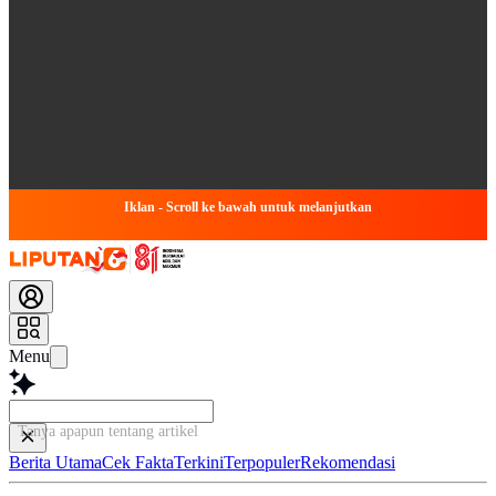
Iklan - Scroll ke bawah untuk melanjutkan
Menu
Tanya apapun tentang artikel ini...
Berita Utama
Cek Fakta
Terkini
Terpopuler
Rekomendasi