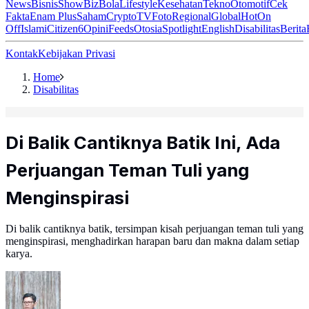
News
Bisnis
ShowBiz
Bola
Lifestyle
Kesehatan
Tekno
Otomotif
Cek
Fakta
Enam Plus
Saham
Crypto
TV
Foto
Regional
Global
Hot
On
Off
Islami
Citizen6
Opini
Feeds
Otosia
Spotlight
English
Disabilitas
Berita
Kontak
Kebijakan Privasi
Home
Disabilitas
Di Balik Cantiknya Batik Ini, Ada
Perjuangan Teman Tuli yang
Menginspirasi
Di balik cantiknya batik, tersimpan kisah perjuangan teman tuli yang
menginspirasi, menghadirkan harapan baru dan makna dalam setiap
karya.