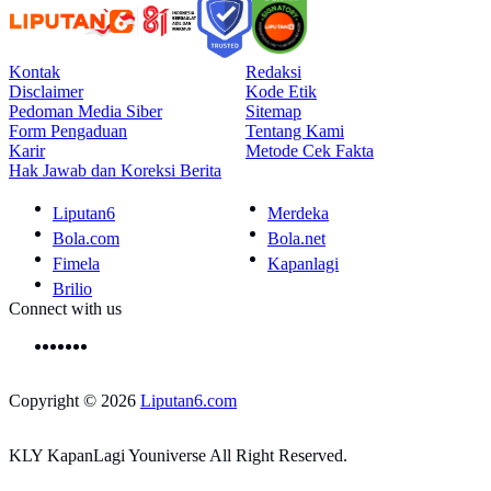
Kontak
Redaksi
Disclaimer
Kode Etik
Pedoman Media Siber
Sitemap
Form Pengaduan
Tentang Kami
Karir
Metode Cek Fakta
Hak Jawab dan Koreksi Berita
Liputan6
Merdeka
Bola.com
Bola.net
Fimela
Kapanlagi
Brilio
Connect with us
Copyright © 2026
Liputan6.com
KLY KapanLagi Youniverse All Right Reserved.