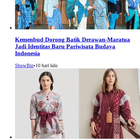
Kemenbud Dorong Batik Derawan-Maratua
Jadi Identitas Baru Pariwisata Budaya
Indonesia
ShowBiz
•
10 hari lalu