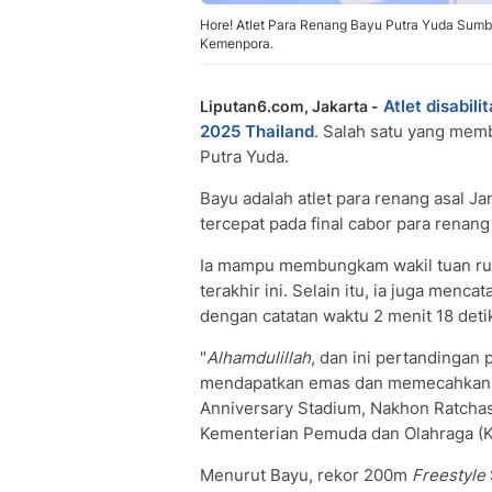
Hore! Atlet Para Renang Bayu Putra Yuda Sum
Kemenpora.
Atlet disabili
Liputan6.com, Jakarta -
2025 Thailand
. Salah satu yang mem
Putra Yuda.
Bayu adalah atlet para renang asal
tercepat pada final cabor para rena
Ia mampu membungkam wakil tuan rum
terakhir ini. Selain itu, ia juga menc
dengan catatan waktu 2 menit 18 deti
"
Alhamdulillah
, dan ini pertandingan
mendapatkan emas dan memecahkan rek
Anniversary Stadium, Nakhon Ratchasi
Kementerian Pemuda dan Olahraga (
Menurut Bayu, rekor 200m
Freestyle