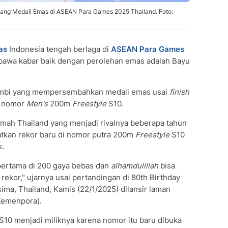
bang Medali Emas di ASEAN Para Games 2025 Thailand. Foto:
tas
Indonesia tengah berlaga di
ASEAN Para Games
bawa kabar baik dengan perolehan emas adalah Bayu
 Jambi yang mempersembahkan medali emas usai
finish
ng nomor
Men's
200m
Freestyle
S10.
ah Thailand yang menjadi rivalnya beberapa tahun
atatkan rekor baru di nomor putra 200m
Freestyle
S10
k.
 pertama di 200 gaya bebas dan
alhamdulillah
bisa
or," ujarnya usai pertandingan di 80th Birthday
ma, Thailand, Kamis (22/1/2025) dilansir laman
Kemenpora).
S10 menjadi miliknya karena nomor itu baru dibuka