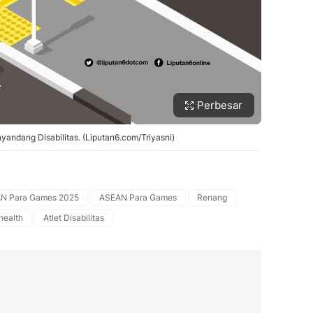
Perbesar
yandang Disabilitas. (Liputan6.com/Triyasni)
N Para Games 2025
ASEAN Para Games
Renang
health
Atlet Disabilitas