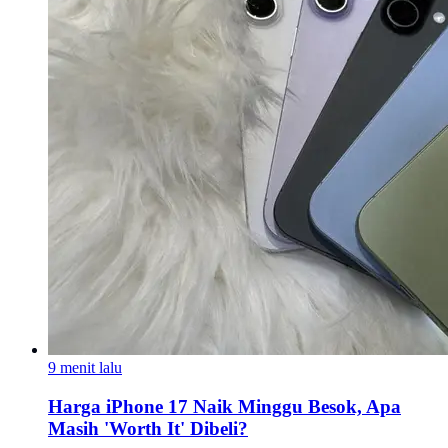
9 menit lalu
Harga iPhone 17 Naik Minggu Besok, Apa
Masih 'Worth It' Dibeli?