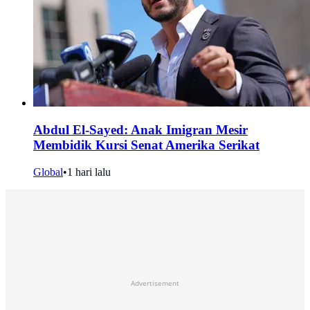
Abdul El-Sayed: Anak Imigran Mesir
Membidik Kursi Senat Amerika Serikat
Global
•
1 hari lalu
Advertisement