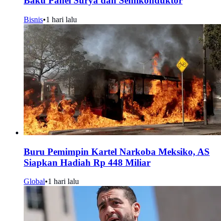
Baku Panel Surya dan Semikonduktor
Bisnis
•
1 hari lalu
Buru Pemimpin Kartel Narkoba Meksiko, AS
Siapkan Hadiah Rp 448 Miliar
Global
•
1 hari lalu