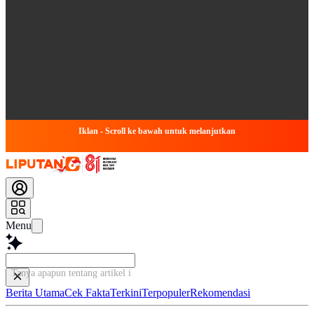
Iklan - Scroll ke bawah untuk melanjutkan
Menu
Tanya apapun tentang artikel ini...
Berita Utama
Cek Fakta
Terkini
Terpopuler
Rekomendasi