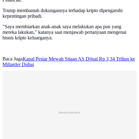
Trump membantah dukungannya terhadap kripto dipengaruhi
kepentingan pribadi.
"Saya membiarkan anak-anak saya melakukan apa pun yang
mereka lakukan," katanya saat menjawab pertanyaan mengenai
bisnis kripto keluarganya.
Baca Juga
Kapal Pesiar Mewah Sitaan AS Dijual Rp 3,34 Triliun ke
Miliarder Dubai
Advertisement