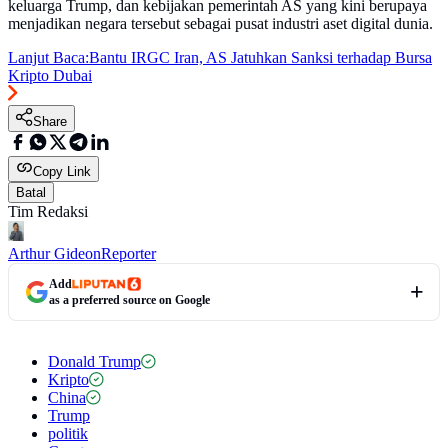
keluarga Trump, dan kebijakan pemerintah AS yang kini berupaya
menjadikan negara tersebut sebagai pusat industri aset digital dunia.
Lanjut Baca:
Bantu IRGC Iran, AS Jatuhkan Sanksi terhadap Bursa
Kripto Dubai
Share
Copy Link
Batal
Tim Redaksi
Arthur Gideon
Reporter
Add
as a preferred source on Google
Donald Trump
Kripto
China
Trump
politik