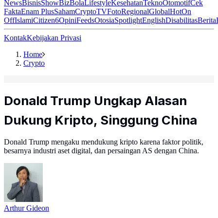
News
Bisnis
ShowBiz
Bola
Lifestyle
Kesehatan
Tekno
Otomotif
Cek
Fakta
Enam Plus
Saham
Crypto
TV
Foto
Regional
Global
Hot
On
Off
Islami
Citizen6
Opini
Feeds
Otosia
Spotlight
English
Disabilitas
Berita
Kontak
Kebijakan Privasi
Home
Crypto
Donald Trump Ungkap Alasan
Dukung Kripto, Singgung China
Donald Trump mengaku mendukung kripto karena faktor politik,
besarnya industri aset digital, dan persaingan AS dengan China.
Arthur Gideon