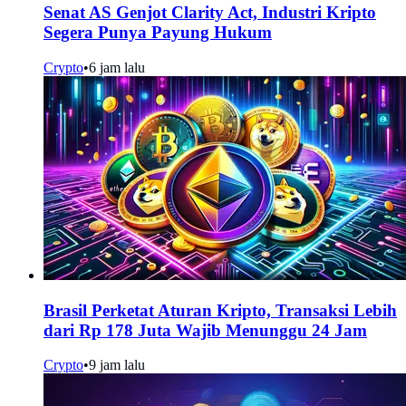
Senat AS Genjot Clarity Act, Industri Kripto
Segera Punya Payung Hukum
Crypto
•
6 jam lalu
Brasil Perketat Aturan Kripto, Transaksi Lebih
dari Rp 178 Juta Wajib Menunggu 24 Jam
Crypto
•
9 jam lalu