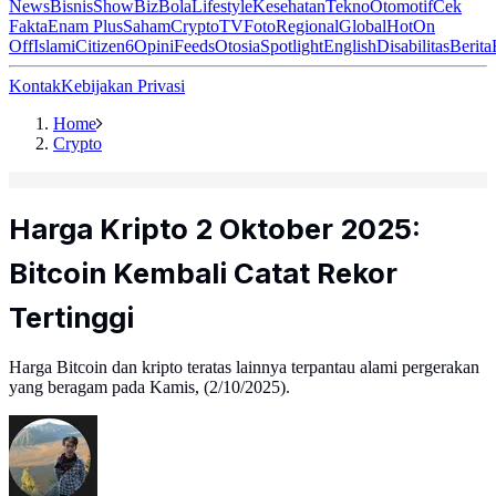
News
Bisnis
ShowBiz
Bola
Lifestyle
Kesehatan
Tekno
Otomotif
Cek
Fakta
Enam Plus
Saham
Crypto
TV
Foto
Regional
Global
Hot
On
Off
Islami
Citizen6
Opini
Feeds
Otosia
Spotlight
English
Disabilitas
Berita
Kontak
Kebijakan Privasi
Home
Crypto
Harga Kripto 2 Oktober 2025:
Bitcoin Kembali Catat Rekor
Tertinggi
Harga Bitcoin dan kripto teratas lainnya terpantau alami pergerakan
yang beragam pada Kamis, (2/10/2025).