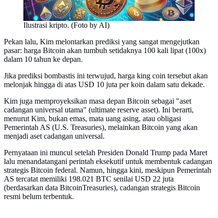
Ilustrasi kripto. (Foto by AI)
Pekan lalu, Kim melontarkan prediksi yang sangat mengejutkan
pasar: harga Bitcoin akan tumbuh setidaknya 100 kali lipat (100x)
dalam 10 tahun ke depan.
Jika prediksi bombastis ini terwujud, harga king coin tersebut akan
melonjak hingga di atas USD 10 juta per koin dalam satu dekade.
Kim juga memproyeksikan masa depan Bitcoin sebagai "aset
cadangan universal utama" (ultimate reserve asset). Ini berarti,
menurut Kim, bukan emas, mata uang asing, atau obligasi
Pemerintah AS (U.S. Treasuries), melainkan Bitcoin yang akan
menjadi aset cadangan universal.
Pernyataan ini muncul setelah Presiden Donald Trump pada Maret
lalu menandatangani perintah eksekutif untuk membentuk cadangan
strategis Bitcoin federal. Namun, hingga kini, meskipun Pemerintah
AS tercatat memiliki 198.021 BTC senilai USD 22 juta
(berdasarkan data BitcoinTreasuries), cadangan strategis Bitcoin
resmi belum terbentuk.