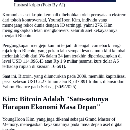
Ilustrasi kripto (Foto By AI)
Komunitas aset kripto kembali dihebohkan oleh pernyataan ekstrem
dari tokoh kontroversial, YoungHoon Kim, individu yang
memegang rekor dunia dengan IQ tertinggi, yakni 276. Kim
mengungkapkan telah mengkonversi seluruh aset kekayaannya
menjadi Bitcoin.
Pengungkapan mengejutkan ini terjadi di tengah comeback harga
raja kripto Bitcoin, yang pekan lalu sempat lesu namun kini kembali
melonjak lebih dari 3% dalam 24 jam terakhir, diperdagangkan di
level USD 114.096,43 atau Rp 1,9 miliar (asumsi kurs dolar AS
terhadap rupiah di kisaran 16.691).
Saat ini, Bitcoin, yang diluncurkan pada 2009, memiliki kapitalisasi
pasar sebesar USD 2,27 triliun atau Rp 37.891 triiliun, dilansir dari
Yahoo Finance pada Selasa, (30/9/2025).
Kim: Bitcoin Adalah "Satu-satunya
Harapan Ekonomi Masa Depan"
YoungHoon Kim, yang juga dikenal sebagai Grand Master of
Memory, menegaskan keyakinannya pada masa depan aset digital
tersebut.