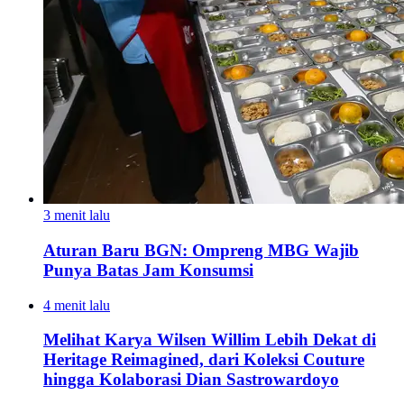
3 menit lalu
Aturan Baru BGN: Ompreng MBG Wajib
Punya Batas Jam Konsumsi
4 menit lalu
Melihat Karya Wilsen Willim Lebih Dekat di
Heritage Reimagined, dari Koleksi Couture
hingga Kolaborasi Dian Sastrowardoyo