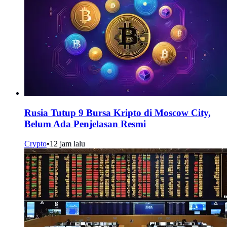
Rusia Tutup 9 Bursa Kripto di Moscow City,
Belum Ada Penjelasan Resmi
Crypto
•
12 jam lalu