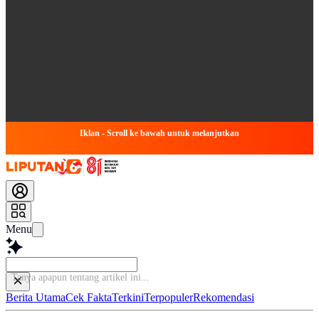
Iklan - Scroll ke bawah untuk melanjutkan
Menu
B
Berita Utama
Cek Fakta
Terkini
Terpopuler
Rekomendasi