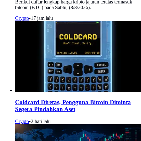
Berikut daftar lengkap harga kripto jajaran teratas termasuk
bitcoin (BTC) pada Sabtu, (8/8/2026).
Crypto
•
17 jam lalu
Coldcard Diretas, Pengguna Bitcoin Diminta
Segera Pindahkan Aset
Crypto
•
2 hari lalu