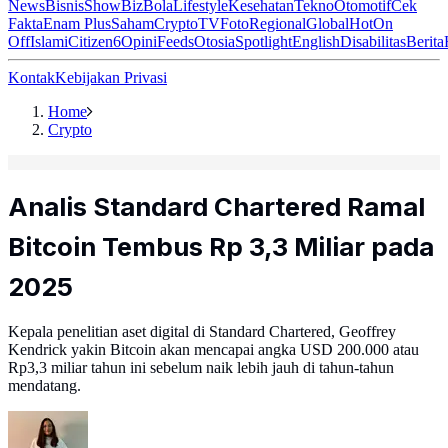
News
Bisnis
ShowBiz
Bola
Lifestyle
Kesehatan
Tekno
Otomotif
Cek
Fakta
Enam Plus
Saham
Crypto
TV
Foto
Regional
Global
Hot
On
Off
Islami
Citizen6
Opini
Feeds
Otosia
Spotlight
English
Disabilitas
Berita
Kontak
Kebijakan Privasi
Home
Crypto
Analis Standard Chartered Ramal
Bitcoin Tembus Rp 3,3 Miliar pada
2025
Kepala penelitian aset digital di Standard Chartered, Geoffrey
Kendrick yakin Bitcoin akan mencapai angka USD 200.000 atau
Rp3,3 miliar tahun ini sebelum naik lebih jauh di tahun-tahun
mendatang.