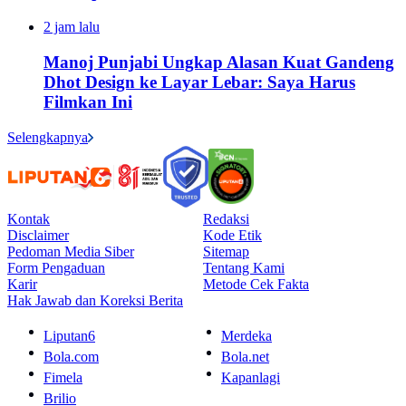
2 jam lalu
Manoj Punjabi Ungkap Alasan Kuat Gandeng
Dhot Design ke Layar Lebar: Saya Harus
Filmkan Ini
Selengkapnya
Kontak
Redaksi
Disclaimer
Kode Etik
Pedoman Media Siber
Sitemap
Form Pengaduan
Tentang Kami
Karir
Metode Cek Fakta
Hak Jawab dan Koreksi Berita
Liputan6
Merdeka
Bola.com
Bola.net
Fimela
Kapanlagi
Brilio