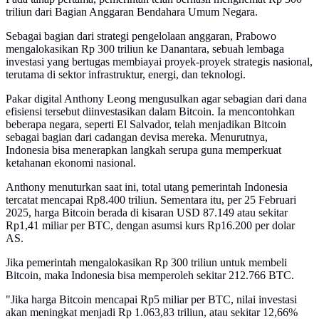
triliun dari Bagian Anggaran Bendahara Umum Negara.
Sebagai bagian dari strategi pengelolaan anggaran, Prabowo
mengalokasikan Rp 300 triliun ke Danantara, sebuah lembaga
investasi yang bertugas membiayai proyek-proyek strategis nasional,
terutama di sektor infrastruktur, energi, dan teknologi.
Pakar digital Anthony Leong mengusulkan agar sebagian dari dana
efisiensi tersebut diinvestasikan dalam Bitcoin. Ia mencontohkan
beberapa negara, seperti El Salvador, telah menjadikan Bitcoin
sebagai bagian dari cadangan devisa mereka. Menurutnya,
Indonesia bisa menerapkan langkah serupa guna memperkuat
ketahanan ekonomi nasional.
Anthony menuturkan saat ini, total utang pemerintah Indonesia
tercatat mencapai Rp8.400 triliun. Sementara itu, per 25 Februari
2025, harga Bitcoin berada di kisaran USD 87.149 atau sekitar
Rp1,41 miliar per BTC, dengan asumsi kurs Rp16.200 per dolar
AS.
Jika pemerintah mengalokasikan Rp 300 triliun untuk membeli
Bitcoin, maka Indonesia bisa memperoleh sekitar 212.766 BTC.
"Jika harga Bitcoin mencapai Rp5 miliar per BTC, nilai investasi
akan meningkat menjadi Rp 1.063,83 triliun, atau sekitar 12,66%