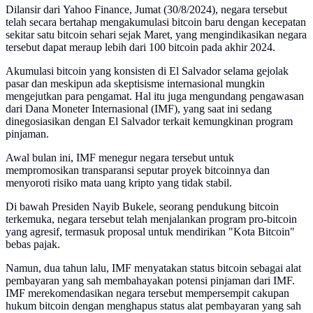
Dilansir dari Yahoo Finance, Jumat (30/8/2024), negara tersebut
telah secara bertahap mengakumulasi bitcoin baru dengan kecepatan
sekitar satu bitcoin sehari sejak Maret, yang mengindikasikan negara
tersebut dapat meraup lebih dari 100 bitcoin pada akhir 2024.
Akumulasi bitcoin yang konsisten di El Salvador selama gejolak
pasar dan meskipun ada skeptisisme internasional mungkin
mengejutkan para pengamat. Hal itu juga mengundang pengawasan
dari Dana Moneter Internasional (IMF), yang saat ini sedang
dinegosiasikan dengan El Salvador terkait kemungkinan program
pinjaman.
Awal bulan ini, IMF menegur negara tersebut untuk
mempromosikan transparansi seputar proyek bitcoinnya dan
menyoroti risiko mata uang kripto yang tidak stabil.
Di bawah Presiden Nayib Bukele, seorang pendukung bitcoin
terkemuka, negara tersebut telah menjalankan program pro-bitcoin
yang agresif, termasuk proposal untuk mendirikan "Kota Bitcoin"
bebas pajak.
Namun, dua tahun lalu, IMF menyatakan status bitcoin sebagai alat
pembayaran yang sah membahayakan potensi pinjaman dari IMF.
IMF merekomendasikan negara tersebut mempersempit cakupan
hukum bitcoin dengan menghapus status alat pembayaran yang sah