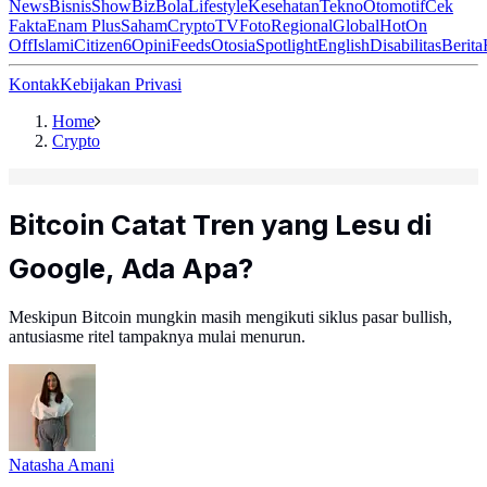
News
Bisnis
ShowBiz
Bola
Lifestyle
Kesehatan
Tekno
Otomotif
Cek
Fakta
Enam Plus
Saham
Crypto
TV
Foto
Regional
Global
Hot
On
Off
Islami
Citizen6
Opini
Feeds
Otosia
Spotlight
English
Disabilitas
Berita
Kontak
Kebijakan Privasi
Home
Crypto
Bitcoin Catat Tren yang Lesu di
Google, Ada Apa?
Meskipun Bitcoin mungkin masih mengikuti siklus pasar bullish,
antusiasme ritel tampaknya mulai menurun.
Natasha Amani