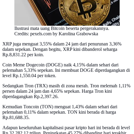
Ilustrasi mata uang Bitcoin beserta pergerakannya.
Credits: pexels.com by Karolina Grabowska
XRP juga menguat 3,55% dalam 24 jam dari penurunan 3,36%
dalam sepekan. Dengan begitu, XRP kini dibanderol seharga
Rp.8,831.22 per koin.
Coin Meme Dogecoin (DOGE) naik 4,15% dalam sehari dari
pelemahan 5,33% sepekan. Ini membuat DOGE diperdagangkan di
level Rp.1,550.04 per token.
Sedangkan Tron (TRX) masih di zona merah. Tron melemah 1,11%
persen dalam 24 jam dan 4,65% sepekan. Harga Tron kini
diperdagangkan Rp.2,397.26.
Kemudian Toncoin (TON) menguat 1,43% dalam sehari dari
pelemahan 0,11% dalam sepekan. TON kini berada di harga
Rp.81,688.35.
Adapun keseluruhan kapitalisasi pasar kripto hari ini berada di level
Rp.32,282.12 triliun. Peningkatan 45,27% dibanding hari terakhir.