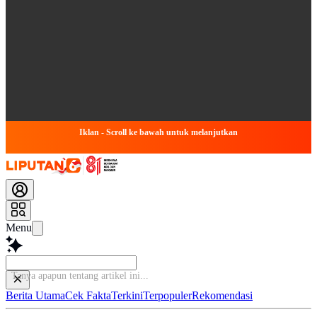
Iklan - Scroll ke bawah untuk melanjutkan
Menu
Berita Utama
Cek Fakta
Terkini
Terpopuler
Rekomendasi