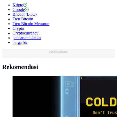
Kripto
Google
Bitcoin (BTC)
Tren Bitcoin
Tren Bitcoin Menurun
Crypto
Cryptocurrency
pencarian bitcoin
harga btc
Advertisement
Rekomendasi