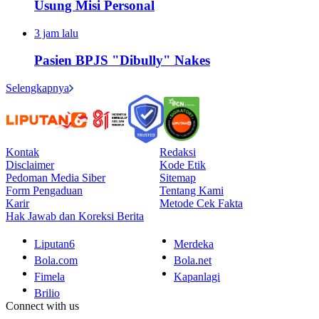
Usung Misi Personal
3 jam lalu
Pasien BPJS "Dibully" Nakes
Selengkapnya
Kontak
Redaksi
Disclaimer
Kode Etik
Pedoman Media Siber
Sitemap
Form Pengaduan
Tentang Kami
Karir
Metode Cek Fakta
Hak Jawab dan Koreksi Berita
Liputan6
Merdeka
Bola.com
Bola.net
Fimela
Kapanlagi
Brilio
Connect with us