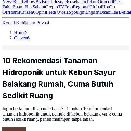
News
Bisnis
ShowBiz
Bola
Lifestyle
Kesehatan
Tekno
Otomotif
Cek
Fakta
Enam Plus
Saham
Crypto
TV
Foto
Regional
Global
Hot
On
Off
Islami
Citizen6
Opini
Feeds
Otosia
Spotlight
English
Disabilitas
Berita
Kontak
Kebijakan Privasi
Home
Citizen6
10 Rekomendasi Tanaman
Hidroponik untuk Kebun Sayur
Belakang Rumah, Cuma Butuh
Sedikit Ruang
Ingin berkebun di lahan terbatas? Temukan 10 rekomendasi
tanaman hidroponik untuk pemula di kebun belakang yang cuma
butuh sedikit ruang, panen melimpah tanpa tanah.