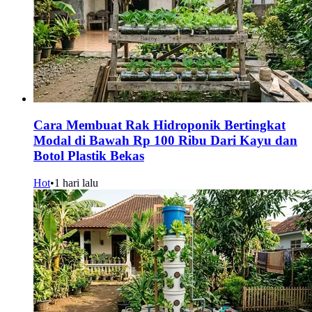
Cara Membuat Rak Hidroponik Bertingkat
Modal di Bawah Rp 100 Ribu Dari Kayu dan
Botol Plastik Bekas
Hot
•
1 hari lalu