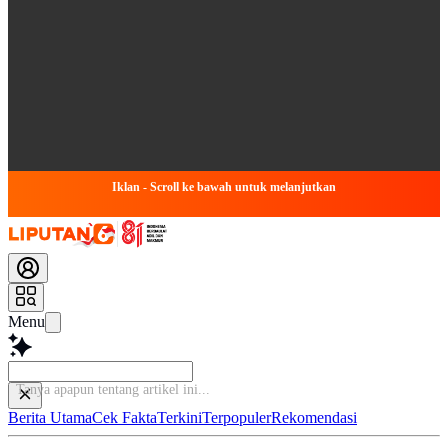
Iklan - Scroll ke bawah untuk melanjutkan
Menu
Berita Utama
Cek Fakta
Terkini
Terpopuler
Rekomendasi