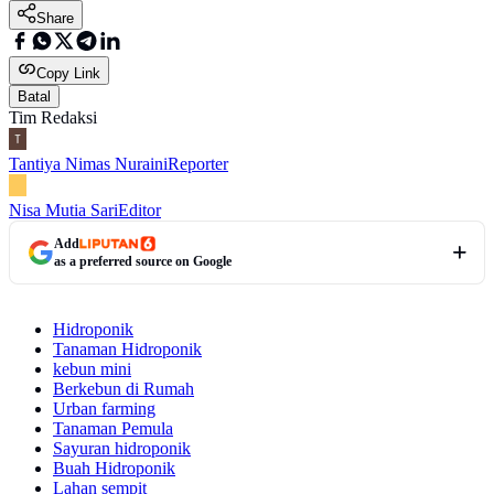
Share
Copy Link
Batal
Tim Redaksi
Tantiya Nimas Nuraini
Reporter
Nisa Mutia Sari
Editor
Add
as a preferred source on Google
Hidroponik
Tanaman Hidroponik
kebun mini
Berkebun di Rumah
Urban farming
Tanaman Pemula
Sayuran hidroponik
Buah Hidroponik
Lahan sempit