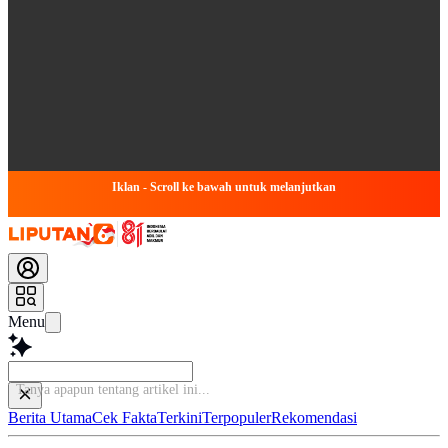
Iklan - Scroll ke bawah untuk melanjutkan
Menu
Baca
Berita Utama
Cek Fakta
Terkini
Terpopuler
Rekomendasi