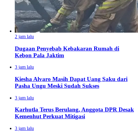
2 jam lalu
Dugaan Penyebab Kebakaran Rumah di
Kebon Pala Jaktim
3 jam lalu
Kiesha Alvaro Masih Dapat Uang Saku dari
Pasha Ungu Meski Sudah Sukses
3 jam lalu
Karhutla Terus Berulang, Anggota DPR Desak
Kemenhut Perkuat Mitigasi
3 jam lalu