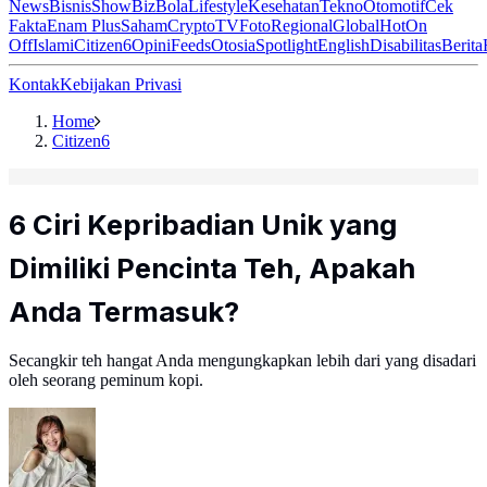
News
Bisnis
ShowBiz
Bola
Lifestyle
Kesehatan
Tekno
Otomotif
Cek
Fakta
Enam Plus
Saham
Crypto
TV
Foto
Regional
Global
Hot
On
Off
Islami
Citizen6
Opini
Feeds
Otosia
Spotlight
English
Disabilitas
Berita
Kontak
Kebijakan Privasi
Home
Citizen6
6 Ciri Kepribadian Unik yang
Dimiliki Pencinta Teh, Apakah
Anda Termasuk?
Secangkir teh hangat Anda mengungkapkan lebih dari yang disadari
oleh seorang peminum kopi.