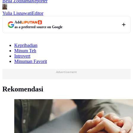
Bella Zoditama
Reporter
Yulia Lisnawati
Editor
Add
as a preferred source on Google
Kepribadian
Minum Teh
Introvert
Minuman Favorit
Advertisement
Rekomendasi