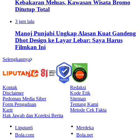
Kebakaran Meluas, Kawasan Wisata Bromo
Ditutup Total
3 jam lalu
Manoj Punjabi Ungkap Alasan Kuat Gandeng
Dhot Design ke Layar Lebar: Saya Harus
Filmkan Ini
Selengkapnya
Kontak
Redaksi
Disclaimer
Kode Etik
Pedoman Media Siber
Sitemap
Form Pengaduan
Tentang Kami
Karir
Metode Cek Fakta
Hak Jawab dan Koreksi Berita
Liputan6
Merdeka
Bola.com
Bola.net