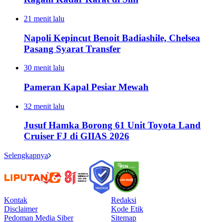
21 menit lalu
Napoli Kepincut Benoit Badiashile, Chelsea
Pasang Syarat Transfer
30 menit lalu
Pameran Kapal Pesiar Mewah
32 menit lalu
Jusuf Hamka Borong 61 Unit Toyota Land
Cruiser FJ di GIIAS 2026
Selengkapnya
Kontak
Redaksi
Disclaimer
Kode Etik
Pedoman Media Siber
Sitemap