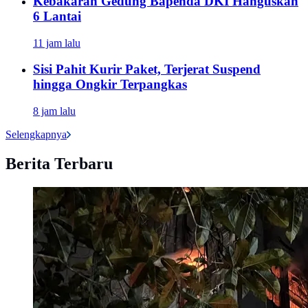
Kebakaran Gedung Bapenda DKI Hanguskan
6 Lantai
11 jam lalu
Sisi Pahit Kurir Paket, Terjerat Suspend
hingga Ongkir Terpangkas
8 jam lalu
Selengkapnya
Berita Terbaru