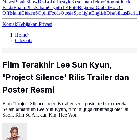
News
Bisnis
ShowBiz
Bola
Lifestyle
Kesehatan
Tekno
Otomotif
Cek
Fakta
Enam Plus
Saham
Crypto
TV
Foto
Regional
Global
Hot
On
Off
Islami
Citizen6
Opini
Feeds
Otosia
Spotlight
English
Disabilitas
Berita
Kontak
Kebijakan Privasi
Home
Citizen6
Film Terakhir Lee Sun Kyun,
'Project Silence' Rilis Trailer dan
Poster Resmi
Film "Project Silence" merilis trailer serta poster terbaru mereka.
Selain almarhum Lee Sun Kyun, film ini juga dibintangi oleh Ju Ji
Soon, Kim Su An, dan Kim Hee Won.