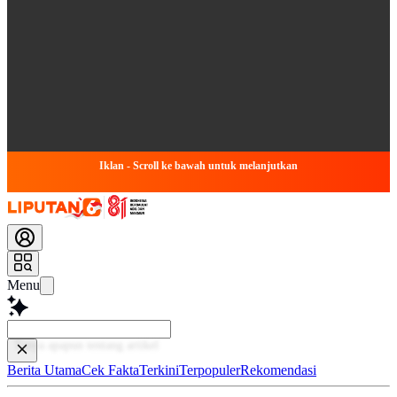
Iklan - Scroll ke bawah untuk melanjutkan
Menu
Baca le
Berita Utama
Cek Fakta
Terkini
Terpopuler
Rekomendasi