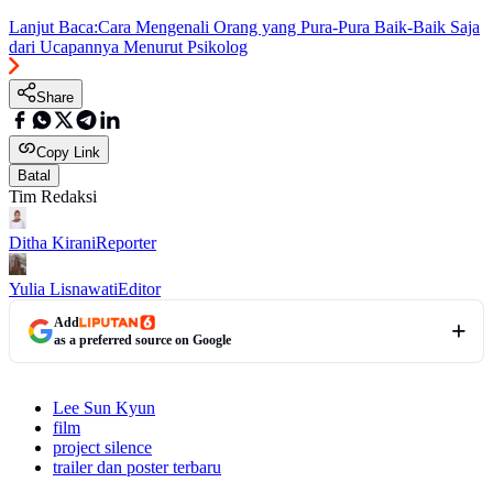
Lanjut Baca:
Cara Mengenali Orang yang Pura-Pura Baik-Baik Saja
dari Ucapannya Menurut Psikolog
Share
Copy Link
Batal
Tim Redaksi
Ditha Kirani
Reporter
Yulia Lisnawati
Editor
Add
as a preferred source on Google
Lee Sun Kyun
film
project silence
trailer dan poster terbaru