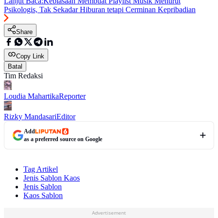
Lanjut Baca:
Kebiasaan Membuat Playlist Musik Menurut
Psikologis, Tak Sekadar Hiburan tetapi Cerminan Kepribadian
Share
Copy Link
Batal
Tim Redaksi
Loudia Mahartika
Reporter
Rizky Mandasari
Editor
Add
as a preferred source on Google
Tag Artikel
Jenis Sablon Kaos
Jenis Sablon
Kaos Sablon
Advertisement