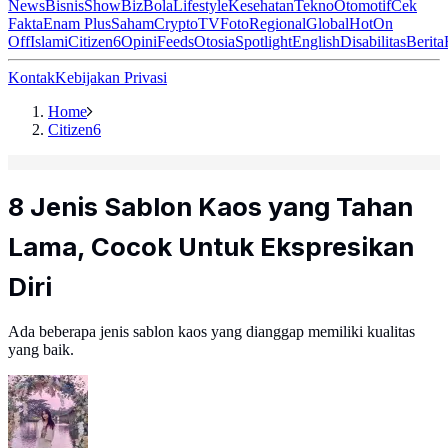
News
Bisnis
ShowBiz
Bola
Lifestyle
Kesehatan
Tekno
Otomotif
Cek
Fakta
Enam Plus
Saham
Crypto
TV
Foto
Regional
Global
Hot
On
Off
Islami
Citizen6
Opini
Feeds
Otosia
Spotlight
English
Disabilitas
Berita
Kontak
Kebijakan Privasi
Home
Citizen6
8 Jenis Sablon Kaos yang Tahan
Lama, Cocok Untuk Ekspresikan
Diri
Ada beberapa jenis sablon kaos yang dianggap memiliki kualitas
yang baik.