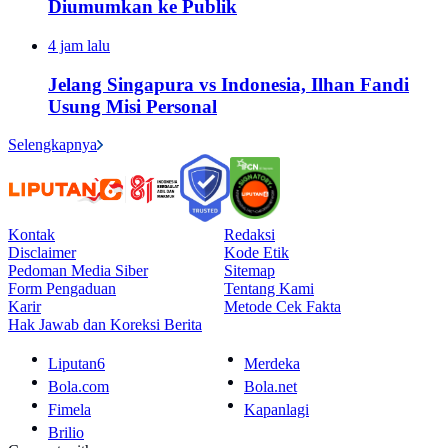
Diumumkan ke Publik
4 jam lalu
Jelang Singapura vs Indonesia, Ilhan Fandi
Usung Misi Personal
Selengkapnya
Kontak
Redaksi
Disclaimer
Kode Etik
Pedoman Media Siber
Sitemap
Form Pengaduan
Tentang Kami
Karir
Metode Cek Fakta
Hak Jawab dan Koreksi Berita
Liputan6
Merdeka
Bola.com
Bola.net
Fimela
Kapanlagi
Brilio