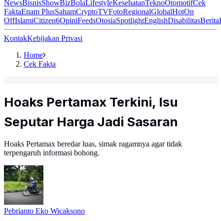
News
Bisnis
ShowBiz
Bola
Lifestyle
Kesehatan
Tekno
Otomotif
Cek
Fakta
Enam Plus
Saham
Crypto
TV
Foto
Regional
Global
Hot
On
Off
Islami
Citizen6
Opini
Feeds
Otosia
Spotlight
English
Disabilitas
Berita
Kontak
Kebijakan Privasi
Home
Cek Fakta
Hoaks Pertamax Terkini, Isu
Seputar Harga Jadi Sasaran
Hoaks Pertamax beredar luas, simak ragamnya agar tidak
terpengaruh informasi bohong.
Pebrianto Eko Wicaksono