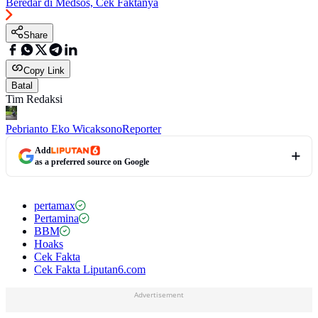
Beredar di Medsos, Cek Faktanya
Share
Copy Link
Batal
Tim Redaksi
Pebrianto Eko Wicaksono
Reporter
Add
as a preferred source on Google
pertamax
Pertamina
BBM
Hoaks
Cek Fakta
Cek Fakta Liputan6.com
Advertisement