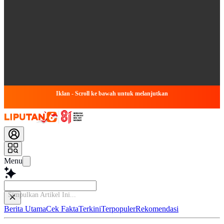
Iklan - Scroll ke bawah untuk melanjutkan
Menu
Simpulkan Artikel
Berita Utama
Cek Fakta
Terkini
Terpopuler
Rekomendasi