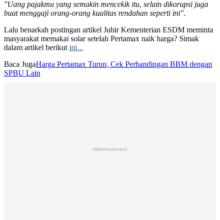
"Uang pajakmu yang semakin mencekik itu, selain dikorupsi juga
buat menggaji orang-orang kualitas rendahan seperti ini".
Lalu benarkah postingan artikel Jubir Kementerian ESDM meminta
masyarakat memakai solar setelah Pertamax naik harga? Simak
dalam artikel berikut
ini...
Baca Juga
Harga Pertamax Turun, Cek Perbandingan BBM dengan
SPBU Lain
Advertisement