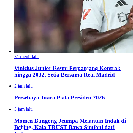
31 menit lalu
Vinicius Junior Resmi Perpanjang Kontrak
hingga 2032, Setia Bersama Real Madrid
2 jam lalu
Persebaya Juara Piala Presiden 2026
3 jam lalu
Momen Bungong Jeumpa Melantun Indah di
Beijing, Kala TRUST Bawa Simfoni dari