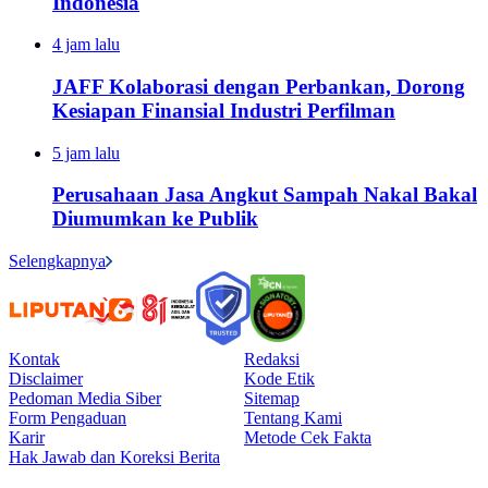
Indonesia
4 jam lalu
JAFF Kolaborasi dengan Perbankan, Dorong
Kesiapan Finansial Industri Perfilman
5 jam lalu
Perusahaan Jasa Angkut Sampah Nakal Bakal
Diumumkan ke Publik
Selengkapnya
Kontak
Redaksi
Disclaimer
Kode Etik
Pedoman Media Siber
Sitemap
Form Pengaduan
Tentang Kami
Karir
Metode Cek Fakta
Hak Jawab dan Koreksi Berita