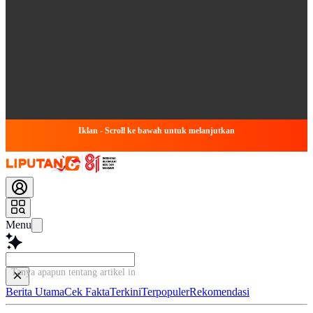
Iklan - Scroll ke bawah untuk melanjutkan
Menu
Tanya apapun tentang artikel ini...
Berita Utama
Cek Fakta
Terkini
Terpopuler
Rekomendasi