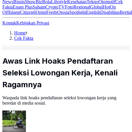
News
Bisnis
ShowBiz
Bola
Lifestyle
Kesehatan
Tekno
Otomotif
Cek
Fakta
Enam Plus
Saham
Crypto
TV
Foto
Regional
Global
Hot
On
Off
Islami
Citizen6
Opini
Feeds
Otosia
Spotlight
English
Disabilitas
Berita
Kontak
Kebijakan Privasi
Home
Cek Fakta
Awas Link Hoaks Pendaftaran
Seleksi Lowongan Kerja, Kenali
Ragamnya
Waspada link hoaks pendaftaran seleksi lowongan kerja yang
beredar di media sosial.