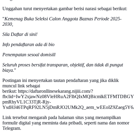
Unggahan turut menyertakan gambar berisi narasi sebagai berikut:
"
Kemenag Buka Seleksi Calon Anggota Baznas Periode 2025-
2030,
Sila Daftar di sini!
Info pendaftaran ada di bio
Penempatan sesoal domisill
Seluruh proses bersifat transparan, objektif, dan tidak di pungut
biaya.
"
Postingan ini menyertakan tautan pendaftaran yang jika diklik
muncul link sebagai
berikut: https://daftaronllinesekarang.nijiii.com/?
fbclid=IwY2xjawNz08VleHRuA2FlbQIxMQBicmlkETFMTDBGY
pmRhyVL1C33TjR-Rjy-
YsdHJ46TPqRF92LN5jDmRJO2UMk2Q_aem_wEEoIZ9Zaeg5Y
Link tersebut mengarah pada halaman situs yang menampilkan
formulir digital yang meminta data pribadi, seperti nama dan nomor
Telegram.