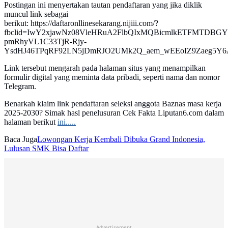
Postingan ini menyertakan tautan pendaftaran yang jika diklik
muncul link sebagai
berikut: https://daftaronllinesekarang.nijiii.com/?
fbclid=IwY2xjawNz08VleHRuA2FlbQIxMQBicmlkETFMTDBGY
pmRhyVL1C33TjR-Rjy-
YsdHJ46TPqRF92LN5jDmRJO2UMk2Q_aem_wEEoIZ9Zaeg5Y
Link tersebut mengarah pada halaman situs yang menampilkan
formulir digital yang meminta data pribadi, seperti nama dan nomor
Telegram.
Benarkah klaim link pendaftaran seleksi anggota Baznas masa kerja
2025-2030? Simak hasl penelusuran Cek Fakta Liputan6.com dalam
halaman berikut
ini.....
Baca Juga
Lowongan Kerja Kembali Dibuka Grand Indonesia,
Lulusan SMK Bisa Daftar
Advertisement