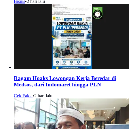
Bisnis
•
2 hari lalu
Ragam Hoaks Lowongan Kerja Beredar di
Medsos, dari Indomaret hingga PLN
Cek Fakta
•
2 hari lalu