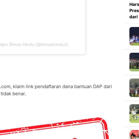
Hars
Pres
dari
itjen Bimas Hindu (@bimashinduri)
.com, klaim link pendaftaran dana bantuan DAP dari
tidak benar.