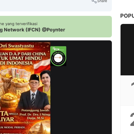
Share
POP
e yang terverifikasi
ing Network (IFCN) @Poynter
Copy Link