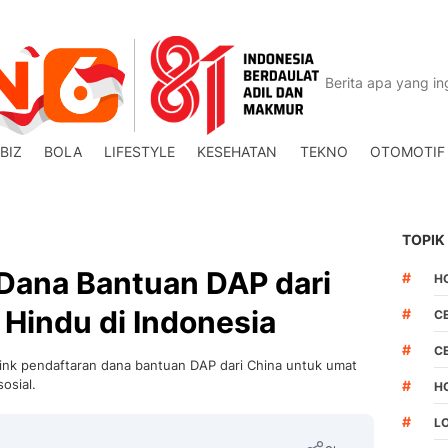
BIZ
BOLA
LIFESTYLE
KESEHATAN
TEKNO
OTOMOTIF
TOPIK
 Dana Bantuan DAP dari
#
H
Hindu di Indonesia
#
C
#
C
link pendaftaran dana bantuan DAP dari China untuk umat
osial.
#
H
#
L