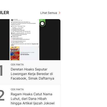
Berita Daerah Dan Peri
Terbaru
Global
ULER
Lihat Semua
Berita Internasional, Sa
Inspiratif, Unik, Dan M
Hot
Hot Liputan6.com Menya
Dan Terbaru
On Off
On Off Liputan6: Sinop
& Berita Bisnis Digital
Islami
1
CEK FAKTA
Berita & Kajian Islami
Deretan Hoaks Seputar
Hikmah - Liputan6
Lowongan Kerja Beredar di
Citizen6
Facebook, Simak Daftarnya
Berita Citizen6 - Medi
Liputan6.com
2
CEK FAKTA
Ragam Hoaks Catut Nama
Opini
Luhut, dari Dana Hibah
Opini Liputan6: Analis
hingga Artikel Ijazah Jokowi
Pandang Dan Perspekti