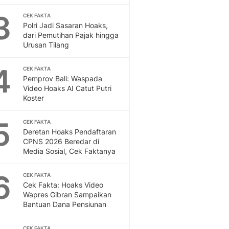
Feeds
3
CEK FAKTA
Feeds Liputan6: Kumpul
Polri Jadi Sasaran Hoaks,
Terbaru Harian
dari Pemutihan Pajak hingga
Otosia
Urusan Tilang
Otosia
Spotlight
4
CEK FAKTA
Berita Terkini, Kabar Te
Pemprov Bali: Waspada
Video Hoaks AI Catut Putri
Dan Dunia - Liputan6.
Koster
English
Exploring Knowledge, T
5
CEK FAKTA
En.Liputan6.com
Deretan Hoaks Pendaftaran
Disabilitas
CPNS 2026 Beredar di
Disabilitas Berita Terkini
Media Sosial, Cek Faktanya
Harian, Berita Terbaru,
Berita
6
CEK FAKTA
Berita Hari Ini Politik,
Cek Fakta: Hoaks Video
Wapres Gibran Sampaikan
Health
Bantuan Dana Pensiunan
Kabar Berita Terbaru D
Diet, Herbal Terbaik
CEK FAKTA