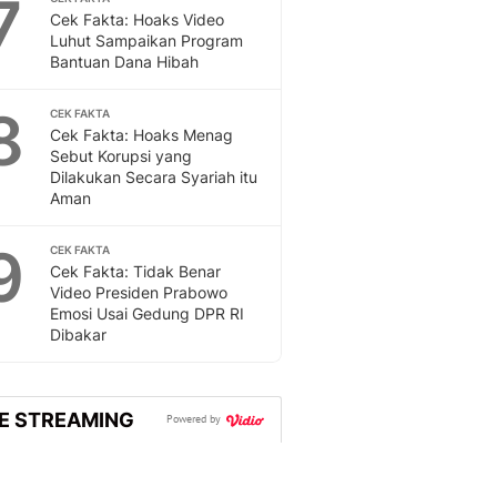
7
Sport
Cek Fakta: Hoaks Video
Berita Bola Terkini, Ja
Luhut Sampaikan Program
Klasemen, Hasil Liga
Bantuan Dana Hibah
8
CEK FAKTA
Cek Fakta: Hoaks Menag
Sebut Korupsi yang
Dilakukan Secara Syariah itu
Aman
9
CEK FAKTA
Cek Fakta: Tidak Benar
Video Presiden Prabowo
Emosi Usai Gedung DPR RI
Dibakar
VE STREAMING
Powered by