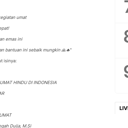
egiatan umat
epat!
an emas ini
an bantuan ini sebaik mungkin 🙏🔥
"
t isinya:
 UMAT HINDU DI INDONESIA
AR
LI
/UMAT
gah Duija, M.Si