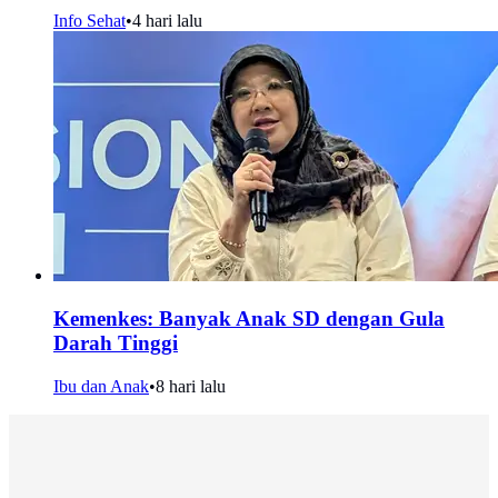
Info Sehat
•
4 hari lalu
Kemenkes: Banyak Anak SD dengan Gula
Darah Tinggi
Ibu dan Anak
•
8 hari lalu