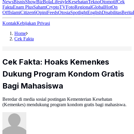
News
Bisnis
ShowBiz
Bola
Lifestyle
Kesehatan
Tekno
Otomotif
Cek
Fakta
Enam Plus
Saham
Crypto
TV
Foto
Regional
Global
Hot
On
Off
Islami
Citizen6
Opini
Feeds
Otosia
Spotlight
English
Disabilitas
Berita
Kontak
Kebijakan Privasi
Home
Cek Fakta
Cek Fakta: Hoaks Kemenkes
Dukung Program Kondom Gratis
Bagi Mahasiswa
Beredar di media sosial postingan Kementerian Kesehatan
(Kemenkes) mendukung program kondom gratis bagi mahasiswa.