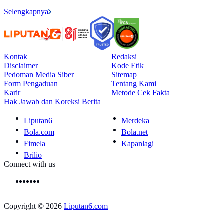
Selengkapnya
Kontak
Redaksi
Disclaimer
Kode Etik
Pedoman Media Siber
Sitemap
Form Pengaduan
Tentang Kami
Karir
Metode Cek Fakta
Hak Jawab dan Koreksi Berita
Liputan6
Merdeka
Bola.com
Bola.net
Fimela
Kapanlagi
Brilio
Connect with us
Copyright © 2026
Liputan6.com