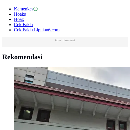
Kemenkes
Hoaks
Hoax
Cek Fakta
Cek Fakta Liputan6.com
Advertisement
Rekomendasi