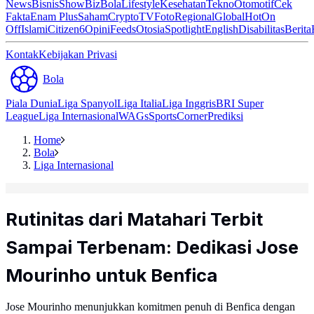
News
Bisnis
ShowBiz
Bola
Lifestyle
Kesehatan
Tekno
Otomotif
Cek
Fakta
Enam Plus
Saham
Crypto
TV
Foto
Regional
Global
Hot
On
Off
Islami
Citizen6
Opini
Feeds
Otosia
Spotlight
English
Disabilitas
Berita
Kontak
Kebijakan Privasi
Bola
Piala Dunia
Liga Spanyol
Liga Italia
Liga Inggris
BRI Super
League
Liga Internasional
WAGs
Sports
Corner
Prediksi
Home
Bola
Liga Internasional
Rutinitas dari Matahari Terbit
Sampai Terbenam: Dedikasi Jose
Mourinho untuk Benfica
Jose Mourinho menunjukkan komitmen penuh di Benfica dengan