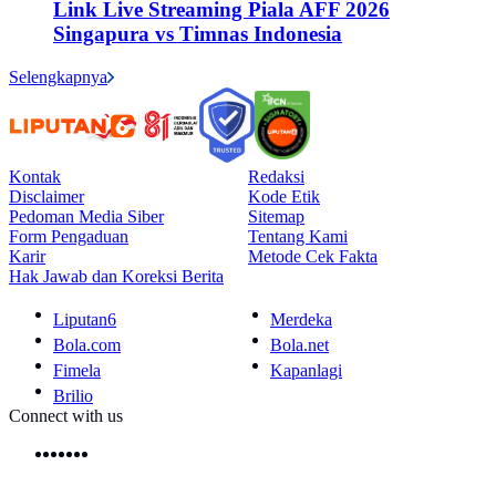
Link Live Streaming Piala AFF 2026
Singapura vs Timnas Indonesia
Selengkapnya
Kontak
Redaksi
Disclaimer
Kode Etik
Pedoman Media Siber
Sitemap
Form Pengaduan
Tentang Kami
Karir
Metode Cek Fakta
Hak Jawab dan Koreksi Berita
Liputan6
Merdeka
Bola.com
Bola.net
Fimela
Kapanlagi
Brilio
Connect with us