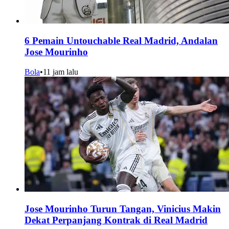
6 Pemain Untouchable Real Madrid, Andalan
Jose Mourinho
Bola
•
11 jam lalu
Jose Mourinho Turun Tangan, Vinicius Makin
Dekat Perpanjang Kontrak di Real Madrid