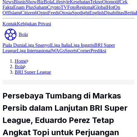
News
Bisnis
ShowBiz
Bola
Lifestyle
Kesehatan
Tekno
Otomotif
Cek
Fakta
Enam Plus
Saham
Crypto
TV
Foto
Regional
Global
Hot
On
Off
Islami
Citizen6
Opini
Feeds
Otosia
Spotlight
English
Disabilitas
Berita
Kontak
Kebijakan Privasi
Bola
Piala Dunia
Liga Spanyol
Liga Italia
Liga Inggris
BRI Super
League
Liga Internasional
WAGs
Sports
Corner
Prediksi
Home
Bola
BRI Super League
Persebaya Tumbang di Markas
Persib dalam Lanjutan BRI Super
League, Eduardo Perez Tetap
Angkat Topi untuk Perjuangan