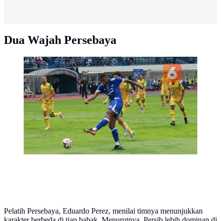
Dua Wajah Persebaya
Persib Bandung meraih kemenangan 1-0 atas
Persebaya Surabaya pada laga pekan kelima BRI Super
League 2025/2026 di Stadion Gelora Bandung Lautan
Api (GBLA), Bandung, Jumat (12/9/2025) sore WIB.
(Bola.com/Erwin Snaz)
Pelatih Persebaya, Eduardo Perez, menilai timnya menunjukkan
karakter berbeda di tiap babak. Menurutnya, Persib lebih dominan di