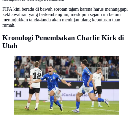
FIFA kini berada di bawah sorotan tajam karena harus menanggapi
kekhawatiran yang berkembang ini, meskipun sejauh ini belum
menunjukkan tanda-tanda akan meninjau ulang keputusan tuan
rumah.
Kronologi Penembakan Charlie Kirk di
Utah
Pemain Timnas Italia, Giacomo Raspadori, merayakan
setelah mencetak gol ketiga timnya dalam pertandingan
Kualifikasi Piala Dunia 2026 melawan Timnas Estonia
di Bergamo, Italia, Jumat, 5 September 2025. (Fabio
Ferrari/LaPresse via AP)