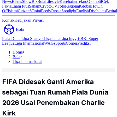
News
Bisnis
ShowBiz
Bola
Lifestyle
Kesehatan
Tekno
Otomotif
Cek
Fakta
Enam Plus
Saham
Crypto
TV
Foto
Regional
Global
Hot
On
Off
Islami
Citizen6
Opini
Feeds
Otosia
Spotlight
English
Disabilitas
Berita
Kontak
Kebijakan Privasi
Bola
Piala Dunia
Liga Spanyol
Liga Italia
Liga Inggris
BRI Super
League
Liga Internasional
WAGs
Sports
Corner
Prediksi
Home
Bola
Liga Internasional
FIFA Didesak Ganti Amerika
sebagai Tuan Rumah Piala Dunia
2026 Usai Penembakan Charlie
Kirk