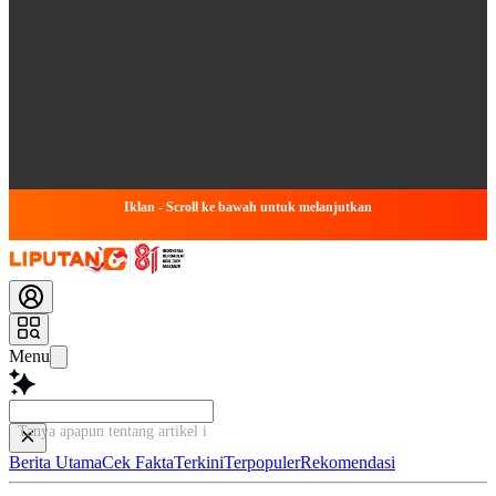
Iklan - Scroll ke bawah untuk melanjutkan
Menu
Tanya apapun tentang artikel ini...
Berita Utama
Cek Fakta
Terkini
Terpopuler
Rekomendasi