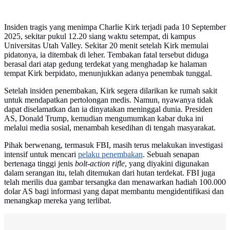
Insiden tragis yang menimpa Charlie Kirk terjadi pada 10 September
2025, sekitar pukul 12.20 siang waktu setempat, di kampus
Universitas Utah Valley. Sekitar 20 menit setelah Kirk memulai
pidatonya, ia ditembak di leher. Tembakan fatal tersebut diduga
berasal dari atap gedung terdekat yang menghadap ke halaman
tempat Kirk berpidato, menunjukkan adanya penembak tunggal.
Setelah insiden penembakan, Kirk segera dilarikan ke rumah sakit
untuk mendapatkan pertolongan medis. Namun, nyawanya tidak
dapat diselamatkan dan ia dinyatakan meninggal dunia. Presiden
AS, Donald Trump, kemudian mengumumkan kabar duka ini
melalui media sosial, menambah kesedihan di tengah masyarakat.
Pihak berwenang, termasuk FBI, masih terus melakukan investigasi
intensif untuk mencari
pelaku penembakan
. Sebuah senapan
bertenaga tinggi jenis
bolt-action rifle
, yang diyakini digunakan
dalam serangan itu, telah ditemukan dari hutan terdekat. FBI juga
telah merilis dua gambar tersangka dan menawarkan hadiah 100.000
dolar AS bagi informasi yang dapat membantu mengidentifikasi dan
menangkap mereka yang terlibat.