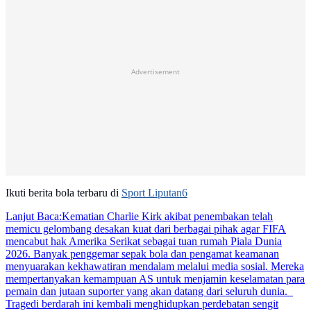
Advertisement
Ikuti berita bola terbaru di
Sport Liputan6
Lanjut Baca:
Kematian Charlie Kirk akibat penembakan telah
memicu gelombang desakan kuat dari berbagai pihak agar FIFA
mencabut hak Amerika Serikat sebagai tuan rumah Piala Dunia
2026. Banyak penggemar sepak bola dan pengamat keamanan
menyuarakan kekhawatiran mendalam melalui media sosial. Mereka
mempertanyakan kemampuan AS untuk menjamin keselamatan para
pemain dan jutaan suporter yang akan datang dari seluruh dunia.
Tragedi berdarah ini kembali menghidupkan perdebatan sengit