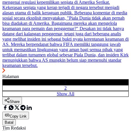
mengenai regulasi kepemilikan senjata di Amerika Serikat.
Kekerasan senjata yang kerap terjadi di negara tersebut menjadi
alasan utama di balik keraguan publik. Beberapa komentar di media
sosial secara eksplisit menyatakan, "Piala Dunia tidak akan pernah
bisa diadakan di Amerika. Bagaimana mereka akan mengelola
keamanan para pemain dan penggemar?" Desakan ini tidak hanya
datang dari kalangan penggemar, tetapi juga dari beberapa analis
yang melihat insiden ini sebagai bukti nyata kerentanan keamanan di
AS. Mereka berpendapat bahwa FIFA memiliki tanggung jawab
untuk memastikan lingkungan yang aman bagi semua pihak yang
terlibat dalam turnamen global sebesar Piala Dunia, dan insiden Kirk
menunjukkan bahwa AS mungkin belum siap memenuhi standar
keamanan tersebut.
Halaman
1
2
Show All
Share
Copy Link
Batal
Tim Redaksi