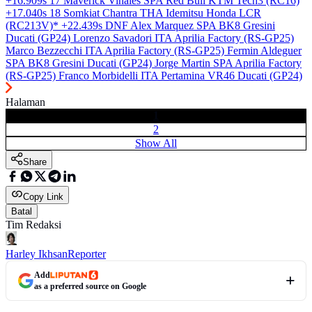
+16.909s 17 Maverick Viñales SPA Red Bull KTM Tech3 (RC16)
+17.040s 18 Somkiat Chantra THA Idemitsu Honda LCR
(RC213V)* +22.439s DNF Alex Marquez SPA BK8 Gresini
Ducati (GP24) Lorenzo Savadori ITA Aprilia Factory (RS-GP25)
Marco Bezzecchi ITA Aprilia Factory (RS-GP25) Fermin Aldeguer
SPA BK8 Gresini Ducati (GP24) Jorge Martin SPA Aprilia Factory
(RS-GP25) Franco Morbidelli ITA Pertamina VR46 Ducati (GP24)
Halaman
1
2
Show All
Share
Copy Link
Batal
Tim Redaksi
Harley Ikhsan
Reporter
Add
as a preferred source on Google