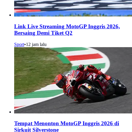
Link Live Streaming MotoGP Inggris 2026,
Bersaing Demi Tiket Q2
Sport
•
12 jam lalu
Tempat Menonton MotoGP Inggris 2026 di
Sirkuit Silverstone