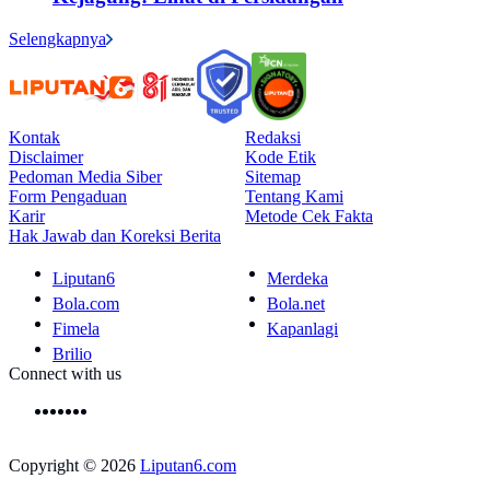
Selengkapnya
Kontak
Redaksi
Disclaimer
Kode Etik
Pedoman Media Siber
Sitemap
Form Pengaduan
Tentang Kami
Karir
Metode Cek Fakta
Hak Jawab dan Koreksi Berita
Liputan6
Merdeka
Bola.com
Bola.net
Fimela
Kapanlagi
Brilio
Connect with us
Copyright © 2026
Liputan6.com