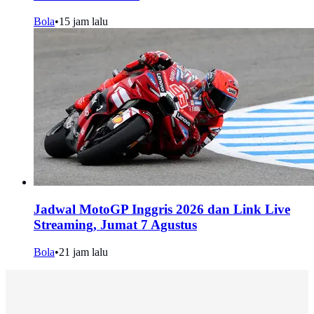
Bola
•
15 jam lalu
Jadwal MotoGP Inggris 2026 dan Link Live
Streaming, Jumat 7 Agustus
Bola
•
21 jam lalu