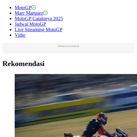
MotoGP
Marc Marquez
MotoGP Catalunya 2025
Jadwal MotoGP
Live Streaming MotoGP
Vidio
Advertisement
Rekomendasi