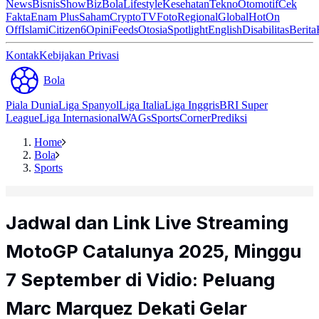
News
Bisnis
ShowBiz
Bola
Lifestyle
Kesehatan
Tekno
Otomotif
Cek
Fakta
Enam Plus
Saham
Crypto
TV
Foto
Regional
Global
Hot
On
Off
Islami
Citizen6
Opini
Feeds
Otosia
Spotlight
English
Disabilitas
Berita
Kontak
Kebijakan Privasi
Bola
Piala Dunia
Liga Spanyol
Liga Italia
Liga Inggris
BRI Super
League
Liga Internasional
WAGs
Sports
Corner
Prediksi
Home
Bola
Sports
Jadwal dan Link Live Streaming
MotoGP Catalunya 2025, Minggu
7 September di Vidio: Peluang
Marc Marquez Dekati Gelar