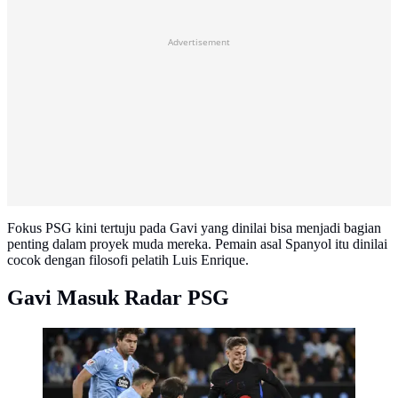
Advertisement
Fokus PSG kini tertuju pada Gavi yang dinilai bisa menjadi bagian
penting dalam proyek muda mereka. Pemain asal Spanyol itu dinilai
cocok dengan filosofi pelatih Luis Enrique.
Gavi Masuk Radar PSG
Gelandang Barcelona asal Spanyol #06, Pablo Gavi,
mengamati bola selama pertandingan liga Spanyol
antara RC Celta de Vigo dan FC Barcelona di stadion
Balaidos di Vigo, Minggu dini hari WIB (24/11/2024).