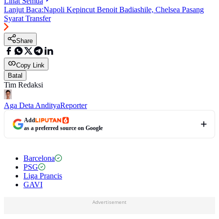
Lihat Semua
Lanjut Baca:
Napoli Kepincut Benoit Badiashile, Chelsea Pasang
Syarat Transfer
Share
Copy Link
Batal
Tim Redaksi
Aga Deta Anditya
Reporter
Add
as a preferred source on Google
Barcelona
PSG
Liga Prancis
GAVI
Advertisement