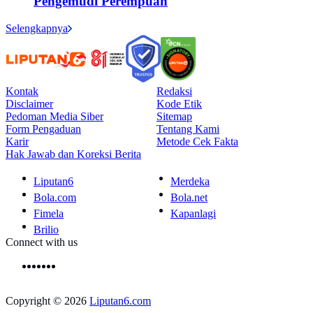
Pengemudi Perempuan
Selengkapnya
Kontak
Redaksi
Disclaimer
Kode Etik
Pedoman Media Siber
Sitemap
Form Pengaduan
Tentang Kami
Karir
Metode Cek Fakta
Hak Jawab dan Koreksi Berita
Liputan6
Merdeka
Bola.com
Bola.net
Fimela
Kapanlagi
Brilio
Connect with us
Copyright © 2026
Liputan6.com