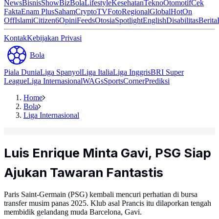
News
Bisnis
ShowBiz
Bola
Lifestyle
Kesehatan
Tekno
Otomotif
Cek
Fakta
Enam Plus
Saham
Crypto
TV
Foto
Regional
Global
Hot
On
Off
Islami
Citizen6
Opini
Feeds
Otosia
Spotlight
English
Disabilitas
Berita
Kontak
Kebijakan Privasi
Bola
Piala Dunia
Liga Spanyol
Liga Italia
Liga Inggris
BRI Super
League
Liga Internasional
WAGs
Sports
Corner
Prediksi
Home
Bola
Liga Internasional
Luis Enrique Minta Gavi, PSG Siap
Ajukan Tawaran Fantastis
Paris Saint-Germain (PSG) kembali mencuri perhatian di bursa
transfer musim panas 2025. Klub asal Prancis itu dilaporkan tengah
membidik gelandang muda Barcelona, Gavi.