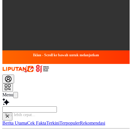
Iklan - Scroll ke bawah untuk melanjutkan
Menu
Sim
Berita Utama
Cek Fakta
Terkini
Terpopuler
Rekomendasi