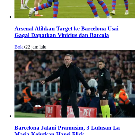
Arsenal Alihkan Target ke Barcelona Usai
Gagal Dapatkan Vinicius dan Barcola
Bola
•
22 jam lalu
Barcelona Jalani Pramusim, 3 Lulusan La
Masia Kejutkan Hansi Flick