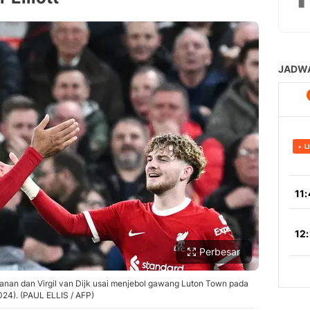
Perbesar
(kanan dan Virgil van Dijk usai menjebol gawang Luton Town pada
024). (PAUL ELLIS / AFP)