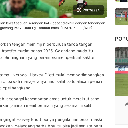
Perbesar
an lewat sebuah serangan balik cepat diakhiri dengan tendangan
ga gawang PSG, Gianluigi Donnarumma. (FRANCK FIFE/AFP)
POP
porkan tengah memimpin perburuan tanda tangan
 transfer musim panas 2025. Gelandang muda itu
asal Birmingham yang berambisi memperkuat sektor
rsama Liverpool, Harvey Elliott mulai mempertimbangkan
di bawah manajer anyar jadi salah satu alasan pemain
ap opsi hengkang.
rsebut sebagai kesempatan emas untuk merekrut sang
kan jaminan menit bermain yang selama ini sulit
mengingat Harvey Elliott punya pengalaman besar meski
ngkan, gelandang serba bisa itu bisa jadi senjata baru