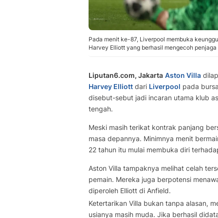
Pada menit ke-87, Liverpool membuka keunggul
Harvey Elliott yang berhasil mengecoh penja
Liputan6.com, Jakarta
Aston Villa
dila
Harvey Elliott
dari
Liverpool
pada bursa
disebut-sebut jadi incaran utama klub 
tengah.
Meski masih terikat kontrak panjang be
masa depannya. Minimnya menit bermain 
22 tahun itu mulai membuka diri terhad
Aston Villa tampaknya melihat celah te
pemain. Mereka juga berpotensi menawar
diperoleh Elliott di Anfield.
Ketertarikan Villa bukan tanpa alasan, 
usianya masih muda. Jika berhasil didata