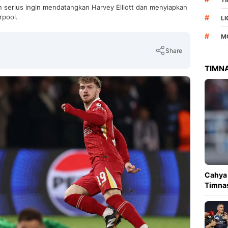
n serius ingin mendatangkan Harvey Elliott dan menyiapkan
rpool.
#
L
#
M
Share
TIMNA
Copy Link
Cahya 
Timnas