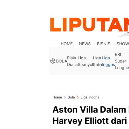
HOME
NEWS
BISNIS
SHOW
BRI
Piala
Liga
Liga
Liga
BOLA
Super
Dunia
Spanyol
Italia
Inggris
League
Home
Bola
Liga Inggris
Aston Villa Dalam
Harvey Elliott dari