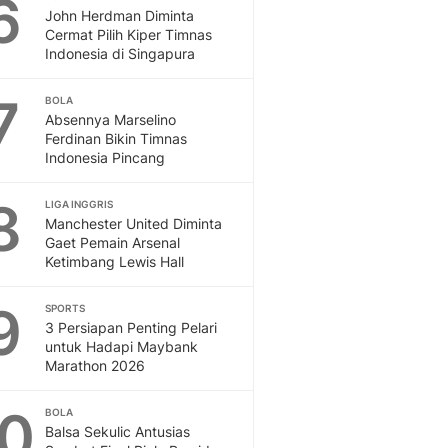
6
John Herdman Diminta
Cermat Pilih Kiper Timnas
Indonesia di Singapura
7
BOLA
Absennya Marselino
Ferdinan Bikin Timnas
Indonesia Pincang
8
LIGA INGGRIS
Manchester United Diminta
Gaet Pemain Arsenal
Ketimbang Lewis Hall
9
SPORTS
3 Persiapan Penting Pelari
untuk Hadapi Maybank
Marathon 2026
10
BOLA
Balsa Sekulic Antusias