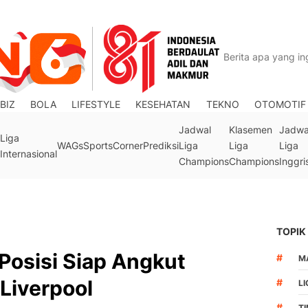
BIZ
BOLA
LIFESTYLE
KESEHATAN
TEKNO
OTOMOTIF
Jadwal
Klasemen
Jadwa
Liga
WAGs
Sports
Corner
Prediksi
Liga
Liga
Liga
Internasional
Champions
Champions
Inggri
TOPIK
 Posisi Siap Angkut
#
M
 Liverpool
#
LI
#
T