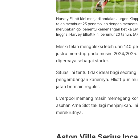
Harvey Elliott kini menjadi andalan Jurgen Klopp
telah membuat 25 penampilan dengan mencetak 1 
merupakan gol penentu kemenangan ketika Liver
Inggris. Harvey Elliott kini berumur 20 tahun. (A
Meski telah mengoleksi lebih dari 140 pe
justru meredup pada musim 2024/2025. Da
dipercaya sebagai starter.
Situasi ini tentu tidak ideal bagi seor
pengembangan kariernya. Elliott pun m
jatah bermain reguler.
Liverpool memang masih memegang kontr
asuhan Arne Slot tak lagi menjanjikan. 
merekrutnya.
Aston Villa Serius Incar