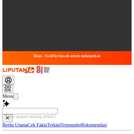
Iklan - Scroll ke bawah untuk melanjutkan
Menu
Tanya apapun tentang artikel ini...
Berita Utama
Cek Fakta
Terkini
Terpopuler
Rekomendasi