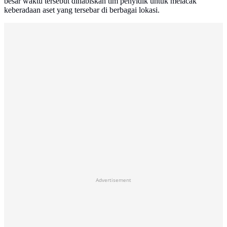
besar waktu tersebut dihabiskan tim penyidik untuk melacak
keberadaan aset yang tersebar di berbagai lokasi.
Advertisement