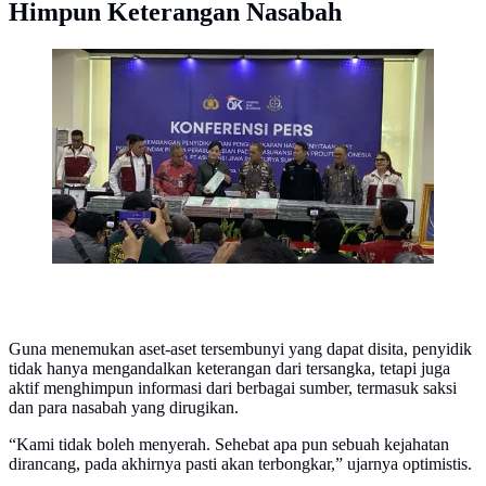
Himpun Keterangan Nasabah
Konferensi Pers OJK terkait pengungkapan hasil
penyitaan aset perkara tindak pidana PT Asuransi Jiwa
Prolife Indonesia. (Liputan6.com/Christian)
Guna menemukan aset-aset tersembunyi yang dapat disita, penyidik
tidak hanya mengandalkan keterangan dari tersangka, tetapi juga
aktif menghimpun informasi dari berbagai sumber, termasuk saksi
dan para nasabah yang dirugikan.
“Kami tidak boleh menyerah. Sehebat apa pun sebuah kejahatan
dirancang, pada akhirnya pasti akan terbongkar,” ujarnya optimistis.