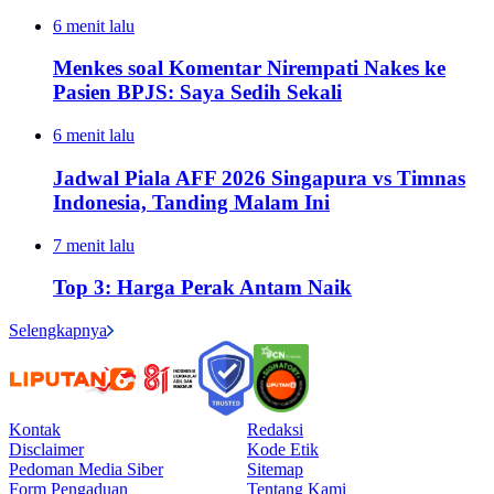
6 menit lalu
Menkes soal Komentar Nirempati Nakes ke
Pasien BPJS: Saya Sedih Sekali
6 menit lalu
Jadwal Piala AFF 2026 Singapura vs Timnas
Indonesia, Tanding Malam Ini
7 menit lalu
Top 3: Harga Perak Antam Naik
Selengkapnya
Kontak
Redaksi
Disclaimer
Kode Etik
Pedoman Media Siber
Sitemap
Form Pengaduan
Tentang Kami