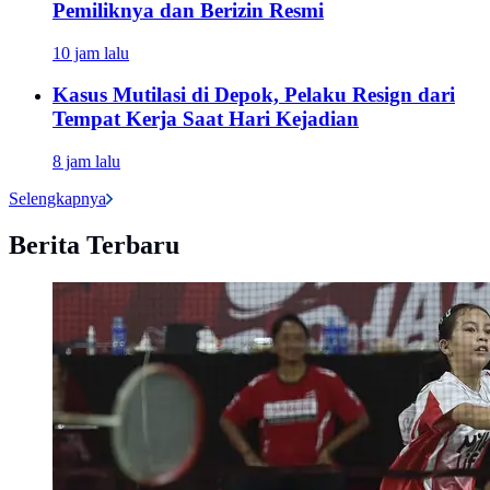
Pemiliknya dan Berizin Resmi
10 jam lalu
Kasus Mutilasi di Depok, Pelaku Resign dari
Tempat Kerja Saat Hari Kejadian
8 jam lalu
Selengkapnya
Berita Terbaru