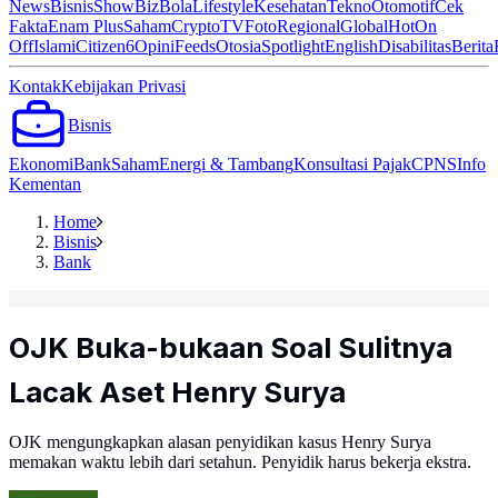
News
Bisnis
ShowBiz
Bola
Lifestyle
Kesehatan
Tekno
Otomotif
Cek
Fakta
Enam Plus
Saham
Crypto
TV
Foto
Regional
Global
Hot
On
Off
Islami
Citizen6
Opini
Feeds
Otosia
Spotlight
English
Disabilitas
Berita
Kontak
Kebijakan Privasi
Bisnis
Ekonomi
Bank
Saham
Energi & Tambang
Konsultasi Pajak
CPNS
Info
Kementan
Home
Bisnis
Bank
OJK Buka-bukaan Soal Sulitnya
Lacak Aset Henry Surya
OJK mengungkapkan alasan penyidikan kasus Henry Surya
memakan waktu lebih dari setahun. Penyidik harus bekerja ekstra.