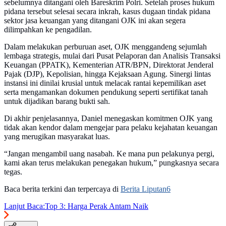
sebelumnya ditangani oleh Bareskrim Polri. Setelah proses hukum
pidana tersebut selesai secara inkrah, kasus dugaan tindak pidana
sektor jasa keuangan yang ditangani OJK ini akan segera
dilimpahkan ke pengadilan.
Dalam melakukan perburuan aset, OJK menggandeng sejumlah
lembaga strategis, mulai dari Pusat Pelaporan dan Analisis Transaksi
Keuangan (PPATK), Kementerian ATR/BPN, Direktorat Jenderal
Pajak (DJP), Kepolisian, hingga Kejaksaan Agung. Sinergi lintas
instansi ini dinilai krusial untuk melacak rantai kepemilikan aset
serta mengamankan dokumen pendukung seperti sertifikat tanah
untuk dijadikan barang bukti sah.
Di akhir penjelasannya, Daniel menegaskan komitmen OJK yang
tidak akan kendor dalam mengejar para pelaku kejahatan keuangan
yang merugikan masyarakat luas.
“Jangan mengambil uang nasabah. Ke mana pun pelakunya pergi,
kami akan terus melakukan penegakan hukum,” pungkasnya secara
tegas.
Baca berita terkini dan terpercaya di
Berita Liputan6
Lanjut Baca:
Top 3: Harga Perak Antam Naik