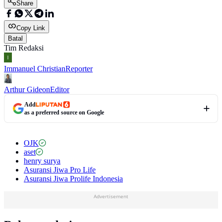
Share
Copy Link
Batal
Tim Redaksi
Immanuel Christian
Reporter
Arthur Gideon
Editor
Add
as a preferred source on Google
OJK
aset
henry surya
Asuransi Jiwa Pro Life
Asuransi Jiwa Prolife Indonesia
Advertisement