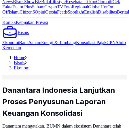
News
Bisnis
ShowBiz
Bola
Lifestyle
Kesehatan
Tekno
Otomotif
Cek
Fakta
Enam Plus
Saham
Crypto
TV
Foto
Regional
Global
Hot
On
Off
Islami
Citizen6
Opini
Otosia
Feeds
Spotlight
English
Disabilitas
Berita
Kontak
Kebijakan Privasi
Bisnis
Ekonomi
Bank
Saham
Energi & Tambang
Konsultasi Pajak
CPNS
Info
Kementan
Home
Bisnis
Ekonomi
Danantara Indonesia Lanjutkan
Proses Penyusunan Laporan
Keuangan Konsolidasi
Danantara mengatakan, BUMN dalam ekosistem Danantara telah