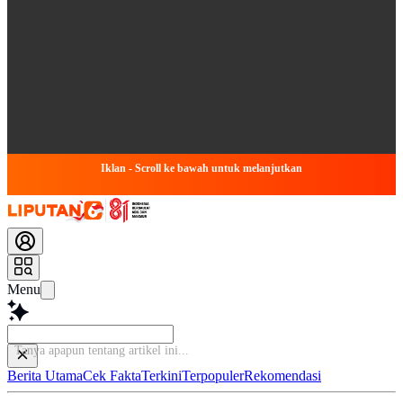
Iklan - Scroll ke bawah untuk melanjutkan
Menu
B
Berita Utama
Cek Fakta
Terkini
Terpopuler
Rekomendasi