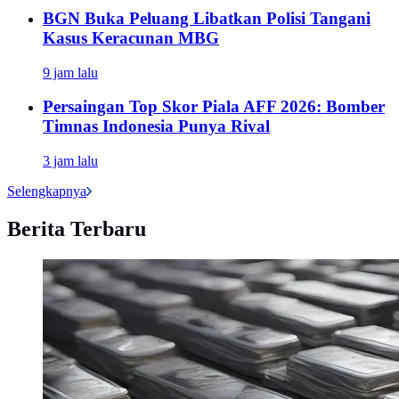
BGN Buka Peluang Libatkan Polisi Tangani
Kasus Keracunan MBG
9 jam lalu
Persaingan Top Skor Piala AFF 2026: Bomber
Timnas Indonesia Punya Rival
3 jam lalu
Selengkapnya
Berita Terbaru