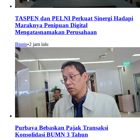
TASPEN dan PELNI Perkuat Sinergi Hadapi
Maraknya Penipuan Digital
Mengatasnamakan Perusahaan
Bisnis
•
2 jam lalu
Purbaya Bebaskan Pajak Transaksi
Konsolidasi BUMN 3 Tahun