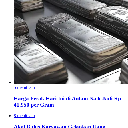
5 menit lalu
Harga Perak Hari Ini di Antam Naik Jadi Rp
41.950 per Gram
8 menit lalu
Akal Bulus Karyawan Gelapkan Uang