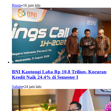
Bisnis
•
16 jam lalu
BNI Kantongi Laba Rp 10,8 Triliun, Kucuran
Kredit Naik 24,4% di Semester I
Saham
•
24 jam lalu