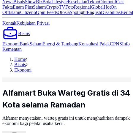
News
Bisnis
ShowBiz
Bola
Lifestyle
Kesehatan
Tekno
Otomotif
Cek
Fakta
Enam Plus
Saham
Crypto
TV
Foto
Regional
Global
Hot
On
Off
Islami
Citizen6
Opini
Feeds
Otosia
Spotlight
English
Disabilitas
Berita
Kontak
Kebijakan Privasi
Bisnis
Ekonomi
Bank
Saham
Energi & Tambang
Konsultasi Pajak
CPNS
Info
Kementan
Home
Bisnis
Ekonomi
Alfamart Buka Warteg Gratis di 34
Kota selama Ramadan
Alfamar menyatakan, warteg gratis ini untuk menghadirkan dampak
ekonomi bagi pelaku usaha kecil.