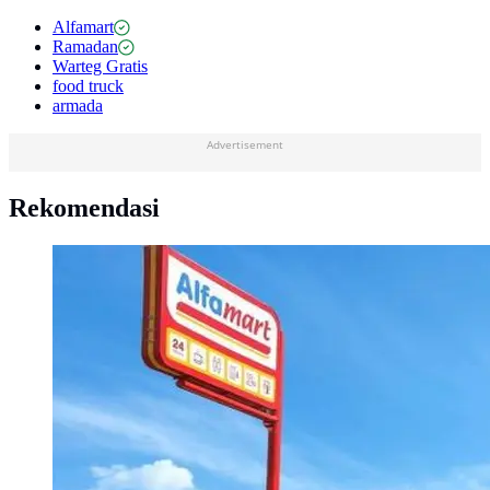
Alfamart
Ramadan
Warteg Gratis
food truck
armada
Advertisement
Rekomendasi