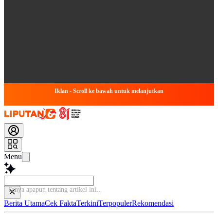
Iklan - Scroll ke bawah untuk melanjutkan
Menu
Tanya apapun t
Berita Utama
Cek Fakta
Terkini
Terpopuler
Rekomendasi