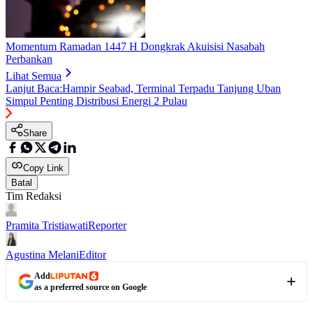
Momentum Ramadan 1447 H Dongkrak Akuisisi Nasabah
Perbankan
Lihat Semua
Lanjut Baca:
Hampir Seabad, Terminal Terpadu Tanjung Uban
Simpul Penting Distribusi Energi 2 Pulau
Share
Copy Link
Batal
Tim Redaksi
Pramita Tristiawati
Reporter
Agustina Melani
Editor
Add
as a preferred source on Google