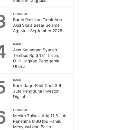
Sekolah Unggulan
Sport
Berita Bola Terkini, Ja
3
Klasemen, Hasil Liga
EKONOMI
Buruh Pastikan Tidak Ada
Aksi Skala Besar Selama
Agustus-September 2026
4
BANK
Aset Keuangan Syariah
Tembus Rp 3.131 Triliun,
OJK Ungkap Penggerak
Utama
5
BANK
Bank Jago-Bibit Gaet 3,6
Juta Pengguna Investor
Digital
6
EKONOMI
Menko Zulhas: Ada 11,5 Juta
Penerima MBG Ibu Hamil,
Menyusui dan Balita