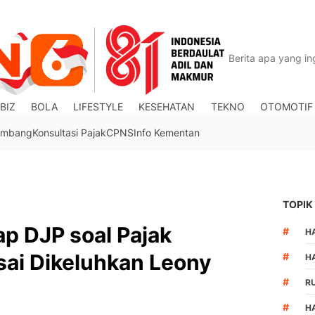
BIZ
BOLA
LIFESTYLE
KESEHATAN
TEKNO
OTOMOTIF
Tambang
Konsultasi Pajak
CPNS
Info Kementan
TOPIK
p DJP soal Pajak
#
HA
sai Dikeluhkan Leony
#
H
#
R
#
H