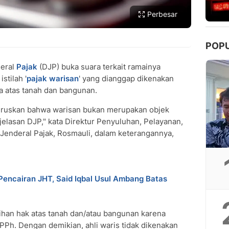
Perbesar
POP
deral
Pajak
(DJP) buka suara terkait ramainya
stilah '
pajak warisan
' yang dianggap dikenakan
ma atas tanah dan bangunan.
luruskan bahwa warisan bukan merupakan objek
jelasan DJP," kata Direktur Penyuluhan, Pelayanan,
Jenderal Pajak, Rosmauli, dalam keterangannya,
encairan JHT, Said Iqbal Usul Ambang Batas
han hak atas tanah dan/atau bangunan karena
PPh. Dengan demikian, ahli waris tidak dikenakan