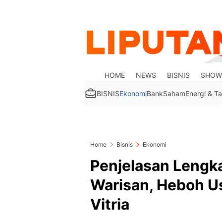
HOME
NEWS
BISNIS
SHOW
BISNIS
Ekonomi
Bank
Saham
Energi & 
Home
Bisnis
Ekonomi
Penjelasan Lengka
Warisan, Heboh U
Vitria