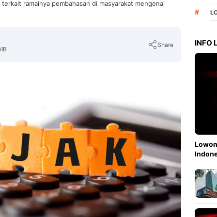
ra terkait ramainya pembahasan di masyarakat mengenai
#
L
INFO
Share
WIB
Copy Link
Lowong
Indone