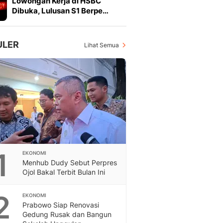
Lowongan Kerja di HSBC
Feeds
Dibuka, Lulusan S1 Berpe…
Feeds Liputan6: Kumpul
Terbaru Harian
Otosia
ULER
Lihat Semua
Otosia
Spotlight
Berita Terkini, Kabar Te
Dan Dunia - Liputan6.
English
Exploring Knowledge, T
En.Liputan6.com
Disabilitas
Disabilitas Berita Terkini
1
EKONOMI
Harian, Berita Terbaru,
Menhub Dudy Sebut Perpres
Berita
Ojol Bakal Terbit Bulan Ini
Berita Hari Ini Politik,
Health
2
EKONOMI
Kabar Berita Terbaru D
Prabowo Siap Renovasi
Diet, Herbal Terbaik
Gedung Rusak dan Bangun