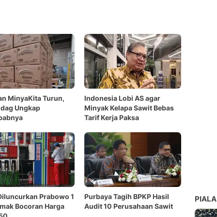
n MinyaKita Turun,
Indonesia Lobi AS agar
dag Ungkap
Minyak Kelapa Sawit Bebas
babnya
Tarif Kerja Paksa
Diluncurkan Prabowo 1
Purbaya Tagih BPKP Hasil
PIALA
Simak Bocoran Harga
Audit 10 Perusahaan Sawit
50