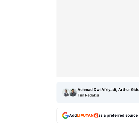
Achmad Dwi Afriyadi, Arthur Gid
Tim Redaksi
Add
as a preferred source