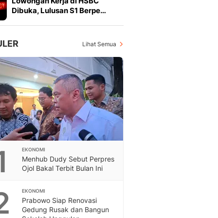
Lowongan Kerja di HSBC
Feeds
Dibuka, Lulusan S1 Berpe…
Feeds Liputan6: Kumpul
Terbaru Harian
Otosia
ULER
Lihat Semua
Otosia
Spotlight
Berita Terkini, Kabar Te
Dan Dunia - Liputan6.
English
Exploring Knowledge, T
En.Liputan6.com
Disabilitas
Disabilitas Berita Terkini
1
EKONOMI
Harian, Berita Terbaru,
Menhub Dudy Sebut Perpres
Berita
Ojol Bakal Terbit Bulan Ini
Berita Hari Ini Politik,
Health
2
EKONOMI
Kabar Berita Terbaru D
Prabowo Siap Renovasi
Diet, Herbal Terbaik
Gedung Rusak dan Bangun