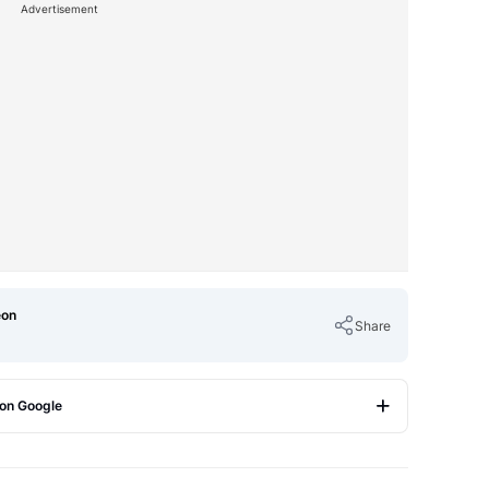
Advertisement
eon
Share
 on Google
Copy Link