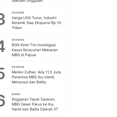
Sekolah Unggulan
Sport
Berita Bola Terkini, Ja
3
Klasemen, Hasil Liga
EKONOMI
Harga LNG Turun, Industri
Keramik Siap Ekspansi Rp 10
Triliun
4
EKONOMI
BGN Kirim Tim Investigasi
Kasus Keracunan Makanan
MBG di Papua
5
EKONOMI
Menko Zulhas: Ada 11,5 Juta
Penerima MBG Ibu Hamil,
Menyusui dan Balita
6
BISNIS
Anggaran Tepat Sasaran,
MBG Geser Fokus ke Ibu
Hamil dan Balita Daerah 3T