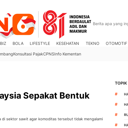
BIZ
BOLA
LIFESTYLE
KESEHATAN
TEKNO
OTOMOTIF
Tambang
Konsultasi Pajak
CPNS
Info Kementan
TOPIK
laysia Sepakat Bentuk
#
HA
#
H
#
R
a di sektor sawit agar komoditas tersebut tidak mengalami
#
H