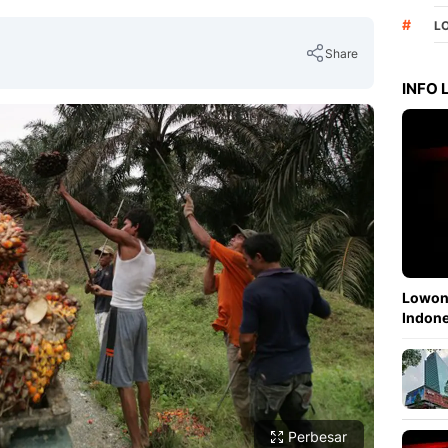
#
L
Share
INFO
Copy Link
Lowong
Indone
Perbesar