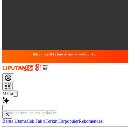
Iklan - Scroll ke bawah untuk melanjutkan
Menu
Baca le
Berita Utama
Cek Fakta
Terkini
Terpopuler
Rekomendasi