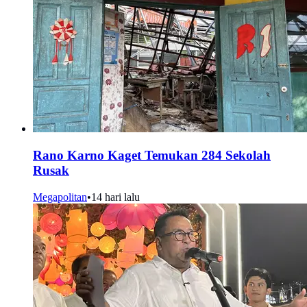
Rano Karno Kaget Temukan 284 Sekolah
Rusak
Megapolitan
•
14 hari lalu