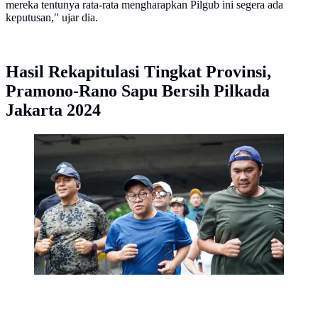
mereka tentunya rata-rata mengharapkan Pilgub ini segera ada
keputusan," ujar dia.
Hasil Rekapitulasi Tingkat Provinsi,
Pramono-Rano Sapu Bersih Pilkada
Jakarta 2024
Pramono Anung berolahraga di kawasan car free day
(CFD) Jakarta, Minggu pagi (8/12/2024). (Foto: Tim
Pramono Anung)