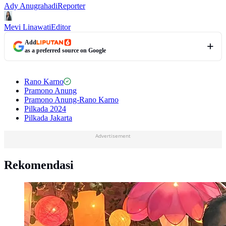
Ady Anugrahadi
Reporter
Mevi Linawati
Editor
Add
as a preferred source on Google
Rano Karno
Pramono Anung
Pramono Anung-Rano Karno
Pilkada 2024
Pilkada Jakarta
Advertisement
Rekomendasi