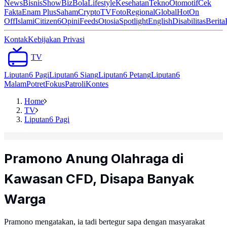
News
Bisnis
ShowBiz
Bola
Lifestyle
Kesehatan
Tekno
Otomotif
Cek
Fakta
Enam Plus
Saham
Crypto
TV
Foto
Regional
Global
Hot
On
Off
Islami
Citizen6
Opini
Feeds
Otosia
Spotlight
English
Disabilitas
Berita
Kontak
Kebijakan Privasi
TV
Liputan6 Pagi
Liputan6 Siang
Liputan6 Petang
Liputan6
Malam
Potret
Fokus
Patroli
Kontes
Home
TV
Liputan6 Pagi
Pramono Anung Olahraga di
Kawasan CFD, Disapa Banyak
Warga
Pramono mengatakan, ia tadi bertegur sapa dengan masyarakat