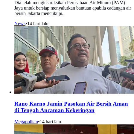
Dia telah menginstruksikan Perusahaan Air Minum (PAM)
Jaya untuk bersiap menyalurkan bantuan apabila cadangan air
bersih Jakarta mencukupi.
News
•
14 hari lalu
Rano Karno Jamin Pasokan Air Bersih Aman
di Tengah Ancaman Kekeringan
Megapolitan
•
14 hari lalu