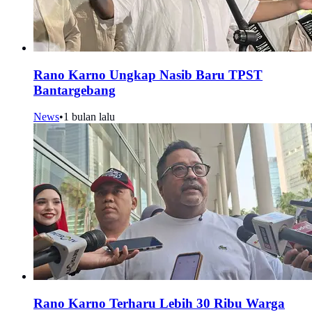
Rano Karno Ungkap Nasib Baru TPST
Bantargebang
News
•
1 bulan lalu
Rano Karno Terharu Lebih 30 Ribu Warga