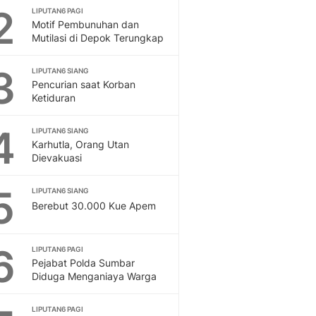
2
Feeds
LIPUTAN6 PAGI
Motif Pembunuhan dan
Feeds Liputan6: Kumpul
Mutilasi di Depok Terungkap
Terbaru Harian
Otosia
3
LIPUTAN6 SIANG
Otosia
Pencurian saat Korban
Spotlight
Ketiduran
Berita Terkini, Kabar Te
Dan Dunia - Liputan6.
4
LIPUTAN6 SIANG
English
Karhutla, Orang Utan
Exploring Knowledge, T
Dievakuasi
En.Liputan6.com
5
Disabilitas
LIPUTAN6 SIANG
Disabilitas Berita Terkini
Berebut 30.000 Kue Apem
Harian, Berita Terbaru,
Berita
6
LIPUTAN6 PAGI
Berita Hari Ini Politik,
Pejabat Polda Sumbar
Health
Diduga Menganiaya Warga
Kabar Berita Terbaru D
Diet, Herbal Terbaik
LIPUTAN6 PAGI