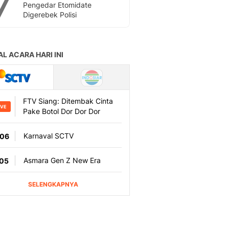
7
Sport
Pengedar Etomidate
Berita Bola Terkini, Ja
Digerebek Polisi
Klasemen, Hasil Liga