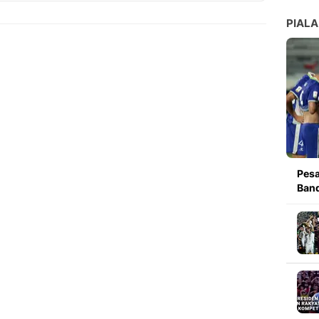
Copy Link
PIALA
Pesa
Band