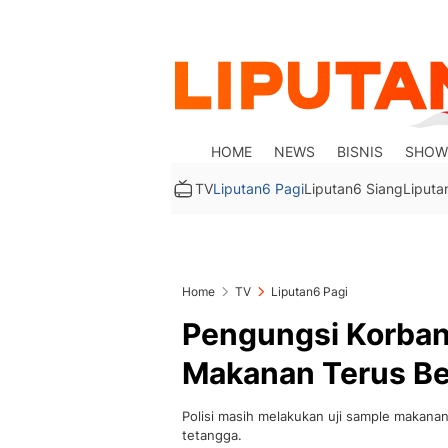
HOME
NEWS
BISNIS
SHOW
TV
Liputan6 Pagi
Liputan6 Siang
Liputa
Home
TV
Liputan6 Pagi
Pengungsi Korban
Makanan Terus B
Polisi masih melakukan uji sample makana
tetangga.