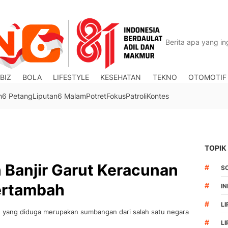
BIZ
BOLA
LIFESTYLE
KESEHATAN
TEKNO
OTOMOTIF
n6 Petang
Liputan6 Malam
Potret
Fokus
Patroli
Kontes
TOPIK
 Banjir Garut Keracunan
#
S
ertambah
#
I
#
LI
n yang diduga merupakan sumbangan dari salah satu negara
#
L