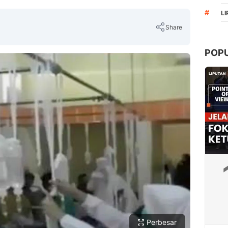
#
L
Share
POP
Copy Link
Perbesar