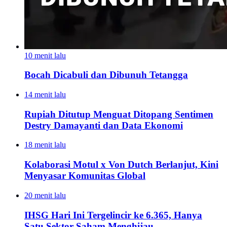
10 menit lalu
Bocah Dicabuli dan Dibunuh Tetangga
14 menit lalu
Rupiah Ditutup Menguat Ditopang Sentimen
Destry Damayanti dan Data Ekonomi
18 menit lalu
Kolaborasi Motul x Von Dutch Berlanjut, Kini
Menyasar Komunitas Global
20 menit lalu
IHSG Hari Ini Tergelincir ke 6.365, Hanya
Satu Sektor Saham Menghijau