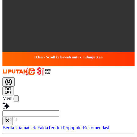
Iklan - Scroll ke bawah untuk melanjutkan
Menu
Baca lebih ce
Berita Utama
Cek Fakta
Terkini
Terpopuler
Rekomendasi