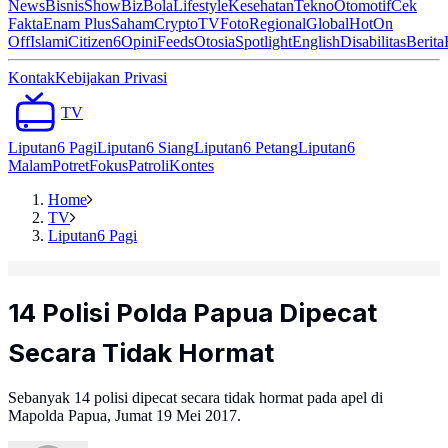
News
Bisnis
ShowBiz
Bola
Lifestyle
Kesehatan
Tekno
Otomotif
Cek
Fakta
Enam Plus
Saham
Crypto
TV
Foto
Regional
Global
Hot
On
Off
Islami
Citizen6
Opini
Feeds
Otosia
Spotlight
English
Disabilitas
Berita
Kontak
Kebijakan Privasi
TV
Liputan6 Pagi
Liputan6 Siang
Liputan6 Petang
Liputan6
Malam
Potret
Fokus
Patroli
Kontes
Home
TV
Liputan6 Pagi
14 Polisi Polda Papua Dipecat
Secara Tidak Hormat
Sebanyak 14 polisi dipecat secara tidak hormat pada apel di
Mapolda Papua, Jumat 19 Mei 2017.