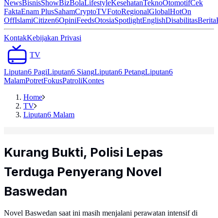
News
Bisnis
ShowBiz
Bola
Lifestyle
Kesehatan
Tekno
Otomotif
Cek
Fakta
Enam Plus
Saham
Crypto
TV
Foto
Regional
Global
Hot
On
Off
Islami
Citizen6
Opini
Feeds
Otosia
Spotlight
English
Disabilitas
Berita
Kontak
Kebijakan Privasi
TV
Liputan6 Pagi
Liputan6 Siang
Liputan6 Petang
Liputan6
Malam
Potret
Fokus
Patroli
Kontes
Home
TV
Liputan6 Malam
Kurang Bukti, Polisi Lepas
Terduga Penyerang Novel
Baswedan
Novel Baswedan saat ini masih menjalani perawatan intensif di