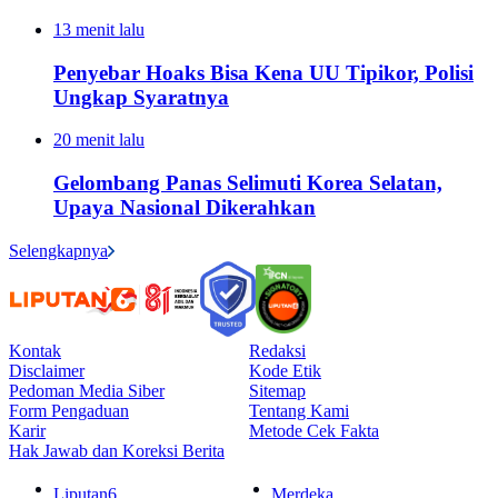
13 menit lalu
Penyebar Hoaks Bisa Kena UU Tipikor, Polisi
Ungkap Syaratnya
20 menit lalu
Gelombang Panas Selimuti Korea Selatan,
Upaya Nasional Dikerahkan
Selengkapnya
Kontak
Redaksi
Disclaimer
Kode Etik
Pedoman Media Siber
Sitemap
Form Pengaduan
Tentang Kami
Karir
Metode Cek Fakta
Hak Jawab dan Koreksi Berita
Liputan6
Merdeka