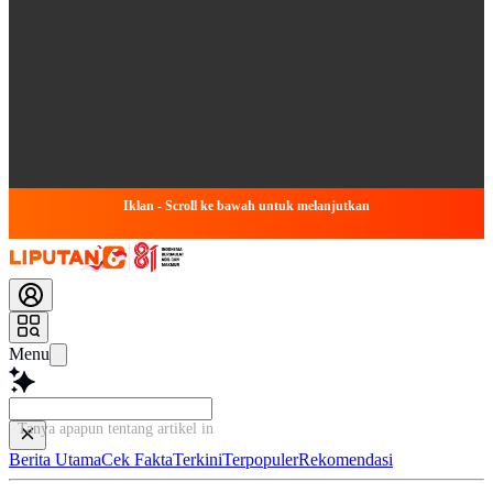
Iklan - Scroll ke bawah untuk melanjutkan
Menu
Tanya apapun tentang artikel ini...
Berita Utama
Cek Fakta
Terkini
Terpopuler
Rekomendasi