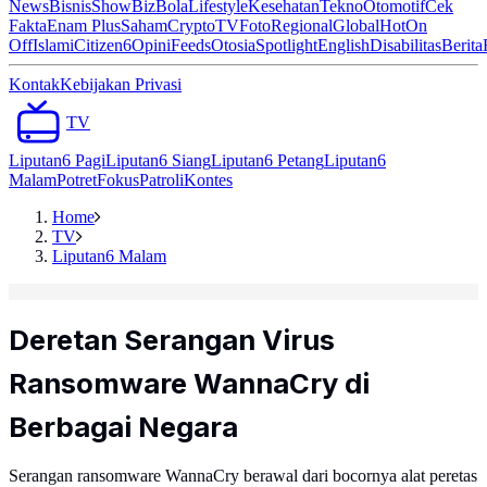
News
Bisnis
ShowBiz
Bola
Lifestyle
Kesehatan
Tekno
Otomotif
Cek
Fakta
Enam Plus
Saham
Crypto
TV
Foto
Regional
Global
Hot
On
Off
Islami
Citizen6
Opini
Feeds
Otosia
Spotlight
English
Disabilitas
Berita
Kontak
Kebijakan Privasi
TV
Liputan6 Pagi
Liputan6 Siang
Liputan6 Petang
Liputan6
Malam
Potret
Fokus
Patroli
Kontes
Home
TV
Liputan6 Malam
Deretan Serangan Virus
Ransomware WannaCry di
Berbagai Negara
Serangan ransomware WannaCry berawal dari bocornya alat peretas