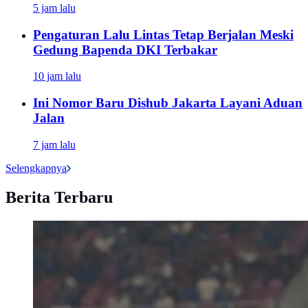
5 jam lalu
Pengaturan Lalu Lintas Tetap Berjalan Meski
Gedung Bapenda DKI Terbakar
10 jam lalu
Ini Nomor Baru Dishub Jakarta Layani Aduan
Jalan
7 jam lalu
Selengkapnya
Berita Terbaru