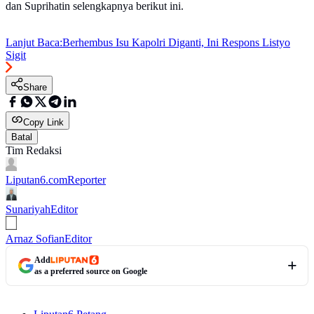
dan Suprihatin selengkapnya berikut ini.
Lanjut Baca:
Berhembus Isu Kapolri Diganti, Ini Respons Listyo
Sigit
Share
Copy Link
Batal
Tim Redaksi
Liputan6.com
Reporter
Sunariyah
Editor
Arnaz Sofian
Editor
Add
as a preferred source on Google