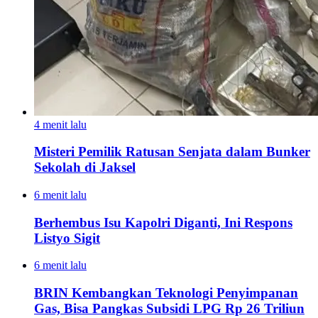
4 menit lalu
Misteri Pemilik Ratusan Senjata dalam Bunker
Sekolah di Jaksel
6 menit lalu
Berhembus Isu Kapolri Diganti, Ini Respons
Listyo Sigit
6 menit lalu
BRIN Kembangkan Teknologi Penyimpanan
Gas, Bisa Pangkas Subsidi LPG Rp 26 Triliun