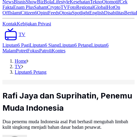
News
Bisnis
ShowBiz
Bola
Lifestyle
Kesehatan
Tekno
Otomotif
Cek
Fakta
Enam Plus
Saham
Crypto
TV
Foto
Regional
Global
Hot
On
Off
Islami
Citizen6
Opini
Feeds
Otosia
Spotlight
English
Disabilitas
Berita
Kontak
Kebijakan Privasi
TV
Liputan6 Pagi
Liputan6 Siang
Liputan6 Petang
Liputan6
Malam
Potret
Fokus
Patroli
Kontes
Home
TV
Liputan6 Petang
Rafi Jaya dan Suprihatin, Penemu
Muda Indonesia
Dua penemu muda Indonesia asal Pati berhasil mengubah limbah
kulit singkong menjadi bahan dasar badan pesawat.