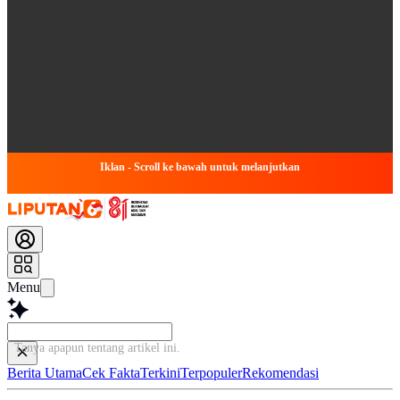
Iklan - Scroll ke bawah untuk melanjutkan
Menu
Tanya apapun tentang artikel ini...
Berita Utama
Cek Fakta
Terkini
Terpopuler
Rekomendasi