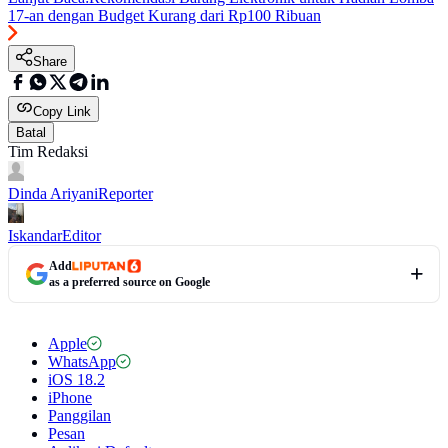
17-an dengan Budget Kurang dari Rp100 Ribuan
Share
Copy Link
Batal
Tim Redaksi
Dinda Ariyani
Reporter
Iskandar
Editor
Add
as a preferred source on Google
Apple
WhatsApp
iOS 18.2
iPhone
Panggilan
Pesan