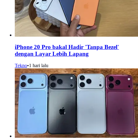
iPhone 20 Pro bakal Hadir 'Tanpa Bezel'
dengan Layar Lebih Lapang
Tekno
•
1 hari lalu