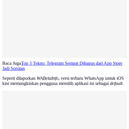
Baca Juga
Top 3 Tekno: Telegram Sempat Dihapus dari App Store
Jadi Sorotan
Seperti dilaporkan
WABetaInfo
, versi terbaru WhatsApp untuk iOS
kini memungkinkan pengguna memilih aplikasi ini sebagai
default
.