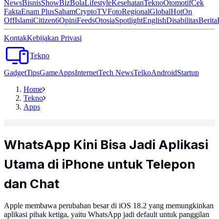
News
Bisnis
ShowBiz
Bola
Lifestyle
Kesehatan
Tekno
Otomotif
Cek
Fakta
Enam Plus
Saham
Crypto
TV
Foto
Regional
Global
Hot
On
Off
Islami
Citizen6
Opini
Feeds
Otosia
Spotlight
English
Disabilitas
Berita
Kontak
Kebijakan Privasi
Tekno
Gadget
Tips
Game
Apps
Internet
Tech News
Telko
Android
Startup
Home
Tekno
Apps
WhatsApp Kini Bisa Jadi Aplikasi
Utama di iPhone untuk Telepon
dan Chat
Apple membawa perubahan besar di iOS 18.2 yang memungkinkan
aplikasi pihak ketiga, yaitu WhatsApp jadi default untuk panggilan