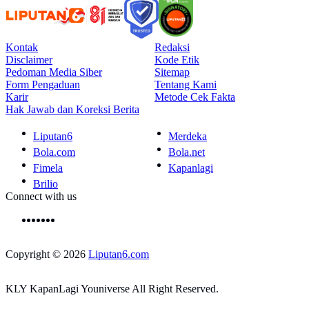
Kontak
Redaksi
Disclaimer
Kode Etik
Pedoman Media Siber
Sitemap
Form Pengaduan
Tentang Kami
Karir
Metode Cek Fakta
Hak Jawab dan Koreksi Berita
Liputan6
Merdeka
Bola.com
Bola.net
Fimela
Kapanlagi
Brilio
Connect with us
Copyright © 2026
Liputan6.com
KLY KapanLagi Youniverse All Right Reserved.