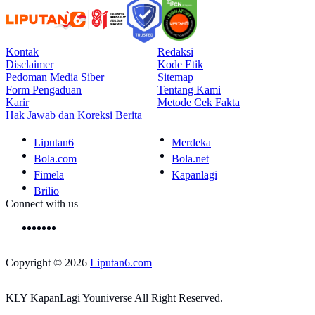
Kontak
Redaksi
Disclaimer
Kode Etik
Pedoman Media Siber
Sitemap
Form Pengaduan
Tentang Kami
Karir
Metode Cek Fakta
Hak Jawab dan Koreksi Berita
Liputan6
Merdeka
Bola.com
Bola.net
Fimela
Kapanlagi
Brilio
Connect with us
Copyright © 2026
Liputan6.com
KLY KapanLagi Youniverse All Right Reserved.