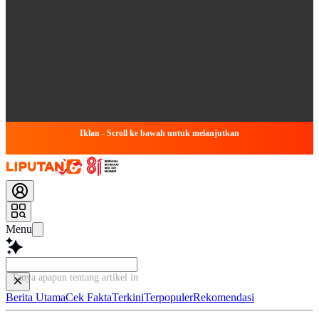
Iklan - Scroll ke bawah untuk melanjutkan
Menu
Tanya apapun tentang artikel ini...
Berita Utama
Cek Fakta
Terkini
Terpopuler
Rekomendasi