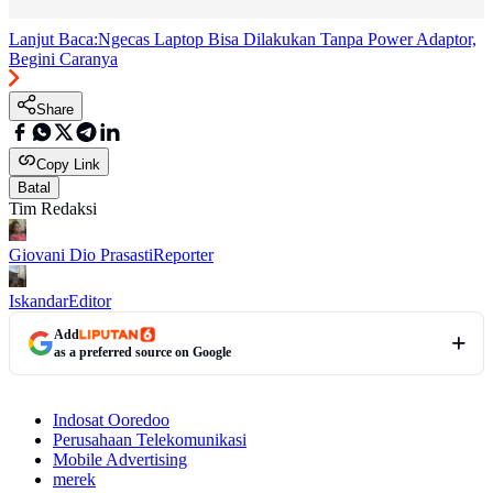
Lanjut Baca:
Ngecas Laptop Bisa Dilakukan Tanpa Power Adaptor,
Begini Caranya
Share
Copy Link
Batal
Tim Redaksi
Giovani Dio Prasasti
Reporter
Iskandar
Editor
Add
as a preferred source on Google
Indosat Ooredoo
Perusahaan Telekomunikasi
Mobile Advertising
merek