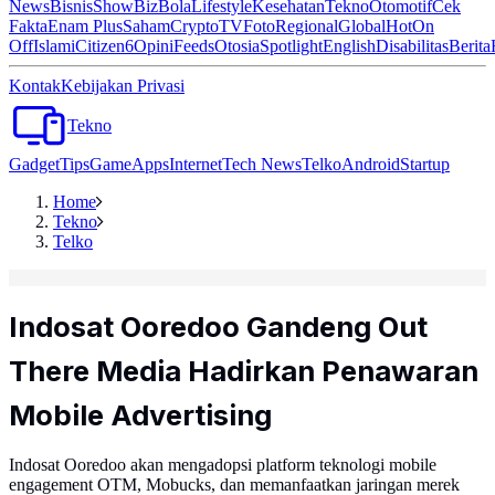
News
Bisnis
ShowBiz
Bola
Lifestyle
Kesehatan
Tekno
Otomotif
Cek
Fakta
Enam Plus
Saham
Crypto
TV
Foto
Regional
Global
Hot
On
Off
Islami
Citizen6
Opini
Feeds
Otosia
Spotlight
English
Disabilitas
Berita
Kontak
Kebijakan Privasi
Tekno
Gadget
Tips
Game
Apps
Internet
Tech News
Telko
Android
Startup
Home
Tekno
Telko
Indosat Ooredoo Gandeng Out
There Media Hadirkan Penawaran
Mobile Advertising
Indosat Ooredoo akan mengadopsi platform teknologi mobile
engagement OTM, Mobucks, dan memanfaatkan jaringan merek