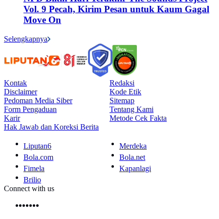
Vol. 9 Pecah, Kirim Pesan untuk Kaum Gagal
Move On
Selengkapnya
Kontak
Redaksi
Disclaimer
Kode Etik
Pedoman Media Siber
Sitemap
Form Pengaduan
Tentang Kami
Karir
Metode Cek Fakta
Hak Jawab dan Koreksi Berita
Liputan6
Merdeka
Bola.com
Bola.net
Fimela
Kapanlagi
Brilio
Connect with us