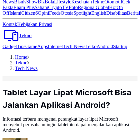
News
Bisnis
ShowBiz
Bola
Lifestyle
Kesehatan
Tekno
Otomotif
Cek
Fakta
Enam Plus
Saham
Crypto
TV
Foto
Regional
Global
Hot
On
Off
Islami
Citizen6
Opini
Feeds
Otosia
Spotlight
English
Disabilitas
Berita
Kontak
Kebijakan Privasi
Tekno
Gadget
Tips
Game
Apps
Internet
Tech News
Telko
Android
Startup
Home
Tekno
Tech News
Tablet Layar Lipat Microsoft Bisa
Jalankan Aplikasi Android?
Informasi terbaru mengenai perangkat layar lipat Microsoft
menyebut perusahaan ingin tablet itu dapat menjalankan aplikasi
Android.