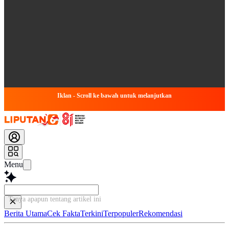
Iklan - Scroll ke bawah untuk melanjutkan
Menu
Baca
Berita Utama
Cek Fakta
Terkini
Terpopuler
Rekomendasi