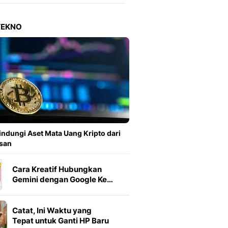
Berita Daerah Dan Peri
Terbaru
Global
TEKNO
Berita Internasional, Sa
Inspiratif, Unik, Dan M
Hot
Hot Liputan6.com Menya
Dan Terbaru
On Off
On Off Liputan6: Sinop
& Berita Bisnis Digital
Islami
indungi Aset Mata Uang Kripto dari
Berita & Kajian Islami
san
Hikmah - Liputan6
Citizen6
Cara Kreatif Hubungkan
Berita Citizen6 - Medi
Gemini dengan Google Ke…
Liputan6.com
Opini
Catat, Ini Waktu yang
Opini Liputan6: Analis
Tepat untuk Ganti HP Baru
Pandang Dan Perspekti