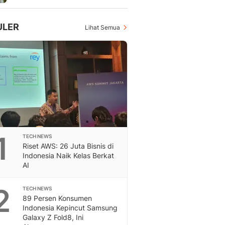
Feeds
Feeds Liputan6: Kumpul
ULER
Lihat Semua
Terbaru Harian
Otosia
Otosia
Spotlight
Berita Terkini, Kabar Te
Dan Dunia - Liputan6.
English
Exploring Knowledge, T
En.Liputan6.com
Disabilitas
1
TECH NEWS
Riset AWS: 26 Juta Bisnis di
Disabilitas Berita Terkini
Indonesia Naik Kelas Berkat
Harian, Berita Terbaru,
AI
Berita
Berita Hari Ini Politik,
2
TECH NEWS
Health
89 Persen Konsumen
Kabar Berita Terbaru D
Indonesia Kepincut Samsung
Diet, Herbal Terbaik
Galaxy Z Fold8, Ini