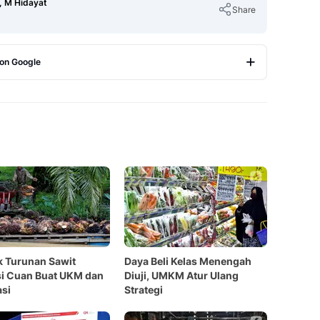
 M Hidayat
Share
 on Google
Copy Link
 Turunan Sawit
Daya Beli Kelas Menengah
i Cuan Buat UKM dan
Diuji, UMKM Atur Ulang
si
Strategi