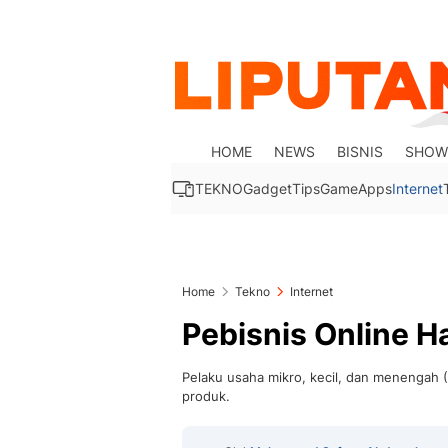
HOME
NEWS
BISNIS
SHOW
TEKNO
Gadget
Tips
Game
Apps
Internet
Home
Tekno
Internet
Pebisnis Online H
Pelaku usaha mikro, kecil, dan menengah 
produk.