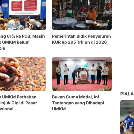
ng 61% ke PDB, Masih
Pemerintah Bidik Penyaluran
k UMKM Belum
KUR Rp 295 Triliun di 2026
ble
PIALA
k UMKM Berbahan
Bukan Cuma Modal, Ini
Unjuk Gigi di Pasar
Tantangan yang Dihadapi
asional
UMKM