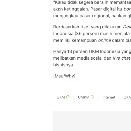
"Kalau tidak segera beralih memanfa
akan ketinggalan. Pasar digital itu
bor
menjangkau pasar regional, bahkan glo
Berdasarkan riset yang dilakukan
Delo
Indonesia (36 persen) masih menjala
memiliki kemampuan
online
dalam bis
Hanya 18 persen UKM Indonesia yan
melibatkan media sosial dan
live chat
bisnisnya.
(Msu/Why)
UKM
UMKM
Internet
UKM