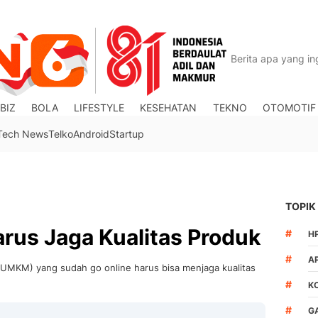
BIZ
BOLA
LIFESTYLE
KESEHATAN
TEKNO
OTOMOTIF
Tech News
Telko
Android
Startup
TOPIK
arus Jaga Kualitas Produk
#
H
#
A
(UMKM) yang sudah go online harus bisa menjaga kualitas
#
K
#
G