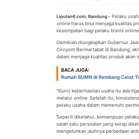
Pelaku usaha
Liputan6.com, Bandung -
online
harus bisa menjaga kualitas pr
kesempatan bagi pelaku bisnis
online
Demikian diungkapkan Gubernur Jawa
Ciroyom Bermartabat di Bandung, akhi
dalam menjaga kualitas produk akan m
BACA JUGA:
Rumah BUMN di Rembang Catat Tra
"Kunci keberhasilan usaha itu ada tig
melalui
online.
Setelah itu, konsisten
pelaku usaha dalam memenuhi permin
Seperti diketahui, kemampuan pelak
salah satu persoalan yang kerap dik
mengeluhkan jauhnya perbedaan anta