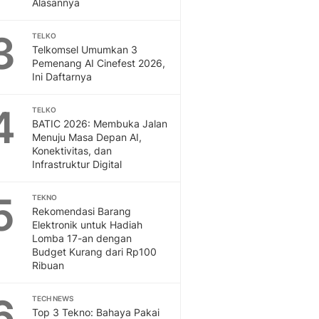
Alasannya
Sport
Berita Bola Terkini, Ja
3
Klasemen, Hasil Liga
TELKO
Telkomsel Umumkan 3
Pemenang AI Cinefest 2026,
Ini Daftarnya
4
TELKO
BATIC 2026: Membuka Jalan
Menuju Masa Depan AI,
Konektivitas, dan
Infrastruktur Digital
5
TEKNO
Rekomendasi Barang
Elektronik untuk Hadiah
Lomba 17-an dengan
Budget Kurang dari Rp100
Ribuan
6
TECH NEWS
Top 3 Tekno: Bahaya Pakai