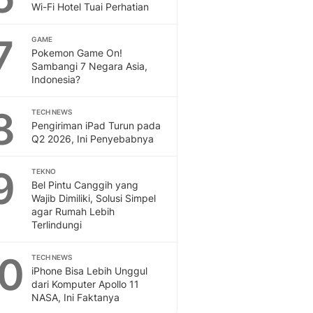
Wi-Fi Hotel Tuai Perhatian
7
GAME
Pokemon Game On!
Sambangi 7 Negara Asia,
Indonesia?
8
TECH NEWS
Pengiriman iPad Turun pada
Q2 2026, Ini Penyebabnya
9
TEKNO
Bel Pintu Canggih yang
Wajib Dimiliki, Solusi Simpel
agar Rumah Lebih
Terlindungi
10
TECH NEWS
iPhone Bisa Lebih Unggul
dari Komputer Apollo 11
NASA, Ini Faktanya