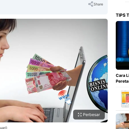
Share
TIPS 
Copy Link
Cara L
Pereta
Perbesar
uari)