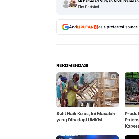
Muhammad Sufyan Abdurrahman,
Tim Redaksi
Add
as a preferred source
REKOMENDASI
Sulit Naik Kelas, Ini Masalah
Produk
yang Dihadapi UMKM
Potens
Kopera