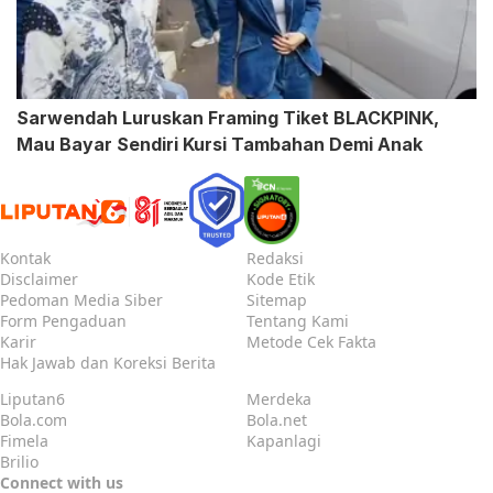
Sarwendah Luruskan Framing Tiket BLACKPINK,
Mau Bayar Sendiri Kursi Tambahan Demi Anak
Kontak
Redaksi
Disclaimer
Kode Etik
Pedoman Media Siber
Sitemap
Form Pengaduan
Tentang Kami
Karir
Metode Cek Fakta
Hak Jawab dan Koreksi Berita
Liputan6
Merdeka
Bola.com
Bola.net
Fimela
Kapanlagi
Brilio
Connect with us